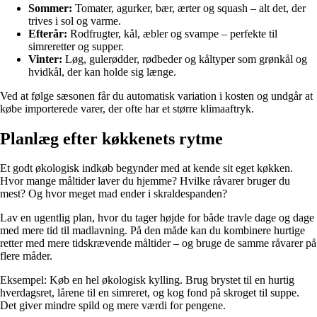
Sommer:
Tomater, agurker, bær, ærter og squash – alt det, der
trives i sol og varme.
Efterår:
Rodfrugter, kål, æbler og svampe – perfekte til
simreretter og supper.
Vinter:
Løg, gulerødder, rødbeder og kåltyper som grønkål og
hvidkål, der kan holde sig længe.
Ved at følge sæsonen får du automatisk variation i kosten og undgår at
købe importerede varer, der ofte har et større klimaaftryk.
Planlæg efter køkkenets rytme
Et godt økologisk indkøb begynder med at kende sit eget køkken.
Hvor mange måltider laver du hjemme? Hvilke råvarer bruger du
mest? Og hvor meget mad ender i skraldespanden?
Lav en ugentlig plan, hvor du tager højde for både travle dage og dage
med mere tid til madlavning. På den måde kan du kombinere hurtige
retter med mere tidskrævende måltider – og bruge de samme råvarer på
flere måder.
Eksempel: Køb en hel økologisk kylling. Brug brystet til en hurtig
hverdagsret, lårene til en simreret, og kog fond på skroget til suppe.
Det giver mindre spild og mere værdi for pengene.