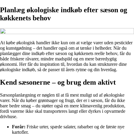
Planlæg økologiske indkøb efter sæson og
køkkenets behov
At købe økologisk handler ikke kun om at vælge varer uden pesticider
og kunstgødning – det handler også om at tænke i helheder. Når du
planlægger dine indkøb efter sæson og køkkenets reelle behov, får du
både friskere råvarer, mindre madspild og en mere bæredygtig
økonomi. Her får du inspiration til, hvordan du kan strukturere dine
økologiske indkøb, så de passer til årets rytme og din hverdag.
Kend sæsonerne – og brug dem aktivt
Sæsonplanlægning er nøglen til at få mest muligt ud af økologiske
varer. Når du køber grøntsager og frugt, der er i sæson, får du ikke
bare bedre smag – du støtter også en mere klimavenlig produktion,
fordi varerne ikke skal transporteres langt eller dyrkes i opvarmede
drivhuse.
Forår:
Friske urter, spæde salater, rabarber og de første nye
kartofler.