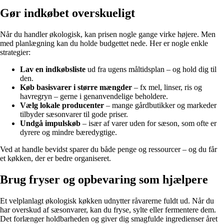
Gør indkøbet overskueligt
Når du handler økologisk, kan prisen nogle gange virke højere. Men
med planlægning kan du holde budgettet nede. Her er nogle enkle
strategier:
Lav en indkøbsliste
ud fra ugens måltidsplan – og hold dig til
den.
Køb basisvarer i større mængder
– fx mel, linser, ris og
havregryn – gerne i genanvendelige beholdere.
Vælg lokale producenter
– mange gårdbutikker og markeder
tilbyder sæsonvarer til gode priser.
Undgå impulskøb
– især af varer uden for sæson, som ofte er
dyrere og mindre bæredygtige.
Ved at handle bevidst sparer du både penge og ressourcer – og du får
et køkken, der er bedre organiseret.
Brug fryser og opbevaring som hjælpere
Et velplanlagt økologisk køkken udnytter råvarerne fuldt ud. Når du
har overskud af sæsonvarer, kan du fryse, sylte eller fermentere dem.
Det forlænger holdbarheden og giver dig smagfulde ingredienser året