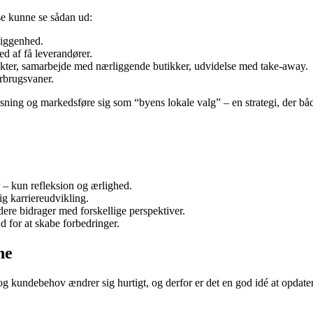
se kunne se sådan ud:
liggenhed.
d af få leverandører.
ukter, samarbejde med nærliggende butikker, udvidelse med take-away.
rbrugsvaner.
sløsning og markedsføre sig som “byens lokale valg” – en strategi, der b
– kun refleksion og ærlighed.
lig karriereudvikling.
ere bidrager med forskellige perspektiver.
d for at skabe forbedringer.
ne
kundebehov ændrer sig hurtigt, og derfor er det en god idé at opdatere