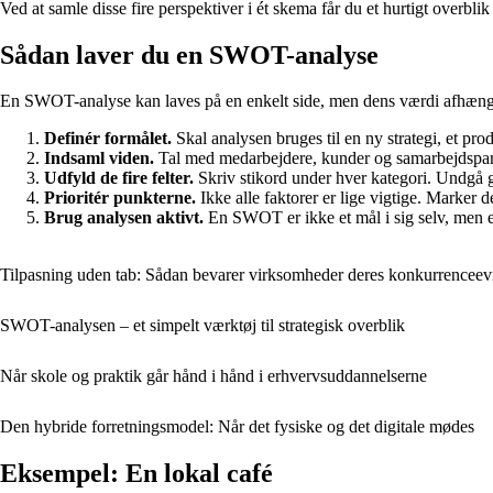
Ved at samle disse fire perspektiver i ét skema får du et hurtigt overbli
Sådan laver du en SWOT-analyse
En SWOT-analyse kan laves på en enkelt side, men dens værdi afhænge
Definér formålet.
Skal analysen bruges til en ny strategi, et pr
Indsaml viden.
Tal med medarbejdere, kunder og samarbejdspart
Udfyld de fire felter.
Skriv stikord under hver kategori. Undgå ge
Prioritér punkterne.
Ikke alle faktorer er lige vigtige. Marker d
Brug analysen aktivt.
En SWOT er ikke et mål i sig selv, men et
Tilpasning uden tab: Sådan bevarer virksomheder deres konkurrenceevn
SWOT-analysen – et simpelt værktøj til strategisk overblik
Når skole og praktik går hånd i hånd i erhvervsuddannelserne
Den hybride forretningsmodel: Når det fysiske og det digitale mødes
Eksempel: En lokal café