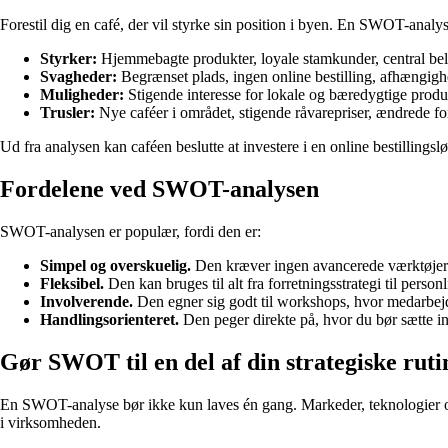
Forestil dig en café, der vil styrke sin position i byen. En SWOT-analy
Styrker:
Hjemmebagte produkter, loyale stamkunder, central be
Svagheder:
Begrænset plads, ingen online bestilling, afhængighe
Muligheder:
Stigende interesse for lokale og bæredygtige prod
Trusler:
Nye caféer i området, stigende råvarepriser, ændrede fo
Ud fra analysen kan caféen beslutte at investere i en online bestilling
Fordelene ved SWOT-analysen
SWOT-analysen er populær, fordi den er:
Simpel og overskuelig.
Den kræver ingen avancerede værktøjer 
Fleksibel.
Den kan bruges til alt fra forretningsstrategi til person
Involverende.
Den egner sig godt til workshops, hvor medarbejd
Handlingsorienteret.
Den peger direkte på, hvor du bør sætte in
Gør SWOT til en del af din strategiske ruti
En SWOT-analyse bør ikke kun laves én gang. Markeder, teknologier og 
i virksomheden.