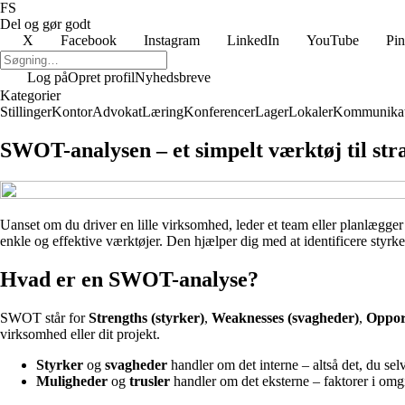
FS
Del og gør godt
X
Facebook
Instagram
LinkedIn
YouTube
Pin
Log på
Opret profil
Nyhedsbreve
Kategorier
Stillinger
Kontor
Advokat
Læring
Konferencer
Lager
Lokaler
Kommunikat
SWOT-analysen – et simpelt værktøj til stra
Uanset om du driver en lille virksomhed, leder et team eller planlægger
enkle og effektive værktøjer. Den hjælper dig med at identificere styrker
Hvad er en SWOT-analyse?
SWOT står for
Strengths (styrker)
,
Weaknesses (svagheder)
,
Opport
virksomhed eller dit projekt.
Styrker
og
svagheder
handler om det interne – altså det, du se
Muligheder
og
trusler
handler om det eksterne – faktorer i omg