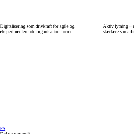
Digitalisering som drivkraft for agile og
Aktiv lytning – e
eksperimenterende organisationsformer
stærkere samarb
FS
Del og gør godt