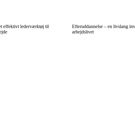
t effektivt lederværktøj til
Efteruddannelse – en livslang inv
ejde
arbejdslivet