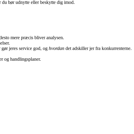
er du bør udnytte eller beskytte dig imod.
 desto mere præcis bliver analysen.
lser.
 gør jeres service god, og
hvordan
det adskiller jer fra konkurrenterne.
er og handlingsplaner.