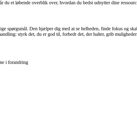
r du et løbende overblik over, hvordan du bedst udnytter dine ressource
ige spørgsmål. Den hjælper dig med at se helheden, finde fokus og skabe 
andling: styrk det, du er god til, forbedr det, der halter, grib mulighede
e i forandring