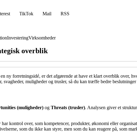
terest
TikTok
Mail
RSS
ion
Investering
Virksomheder
tegisk overblik
 en ny forretningsidé, er det afgørende at have et klart overblik over, 
, svagheder, muligheder og trusler, så du kan træffe bedre beslutninger o
unities (muligheder)
og
Threats (trusler)
. Analysen giver et struktur
lv har kontrol over, som kompetencer, produkter, økonomi eller organisat
ivelserne, som du ikke kan styre, men som du kan reagere på, som mark