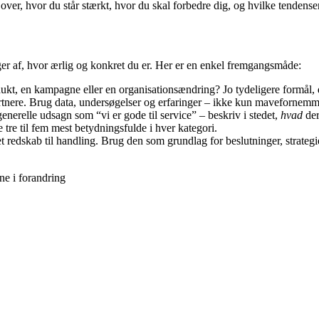
k over, hvor du står stærkt, hvor du skal forbedre dig, og hvilke tendens
r af, hvor ærlig og konkret du er. Her er en enkel fremgangsmåde:
odukt, en kampagne eller en organisationsændring? Jo tydeligere formål,
nere. Brug data, undersøgelser og erfaringer – ikke kun mavefornemme
nerelle udsagn som “vi er gode til service” – beskriv i stedet,
hvad
der
e tre til fem mest betydningsfulde i hver kategori.
 redskab til handling. Brug den som grundlag for beslutninger, strategi
e i forandring