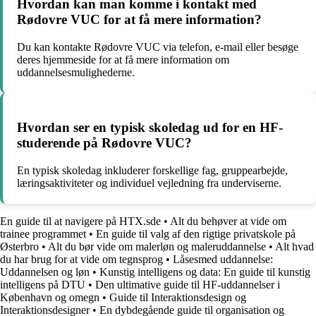
Hvordan kan man komme i kontakt med
Rødovre VUC for at få mere information?
Du kan kontakte Rødovre VUC via telefon, e-mail eller besøge
deres hjemmeside for at få mere information om
uddannelsesmulighederne.
Hvordan ser en typisk skoledag ud for en HF-
studerende på Rødovre VUC?
En typisk skoledag inkluderer forskellige fag, gruppearbejde,
læringsaktiviteter og individuel vejledning fra underviserne.
En guide til at navigere på HTX.sde
•
Alt du behøver at vide om
trainee programmet
•
En guide til valg af den rigtige privatskole på
Østerbro
•
Alt du bør vide om malerløn og maleruddannelse
•
Alt hvad
du har brug for at vide om tegnsprog
•
Låsesmed uddannelse:
Uddannelsen og løn
•
Kunstig intelligens og data: En guide til kunstig
intelligens på DTU
•
Den ultimative guide til HF-uddannelser i
København og omegn
•
Guide til Interaktionsdesign og
Interaktionsdesigner
•
En dybdegående guide til organisation og