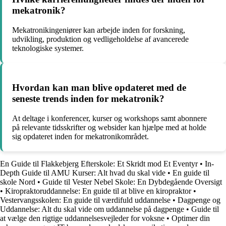
mekatronik?
Mekatronikingeniører kan arbejde inden for forskning,
udvikling, produktion og vedligeholdelse af avancerede
teknologiske systemer.
Hvordan kan man blive opdateret med de
seneste trends inden for mekatronik?
At deltage i konferencer, kurser og workshops samt abonnere
på relevante tidsskrifter og websider kan hjælpe med at holde
sig opdateret inden for mekatronikområdet.
En Guide til Flakkebjerg Efterskole: Et Skridt mod Et Eventyr
•
In-
Depth Guide til AMU Kurser: Alt hvad du skal vide
•
En guide til
skole Nord
•
Guide til Vester Nebel Skole: En Dybdegående Oversigt
•
Kiropraktoruddannelse: En guide til at blive en kiropraktor
•
Vestervangsskolen: En guide til værdifuld uddannelse
•
Dagpenge og
Uddannelse: Alt du skal vide om uddannelse på dagpenge
•
Guide til
at vælge den rigtige uddannelsesvejleder for voksne
•
Optimer din