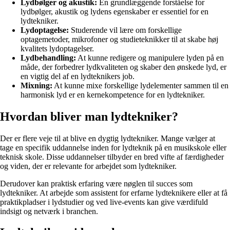
Lydbølger og akustik:
En grundlæggende forståelse for
lydbølger, akustik og lydens egenskaber er essentiel for en
lydtekniker.
Lydoptagelse:
Studerende vil lære om forskellige
optagemetoder, mikrofoner og studieteknikker til at skabe høj
kvalitets lydoptagelser.
Lydbehandling:
At kunne redigere og manipulere lyden på en
måde, der forbedrer lydkvaliteten og skaber den ønskede lyd, er
en vigtig del af en lydteknikers job.
Mixning:
At kunne mixe forskellige lydelementer sammen til en
harmonisk lyd er en kernekompetence for en lydtekniker.
Hvordan bliver man lydtekniker?
Der er flere veje til at blive en dygtig lydtekniker. Mange vælger at
tage en specifik uddannelse inden for lydteknik på en musikskole eller
teknisk skole. Disse uddannelser tilbyder en bred vifte af færdigheder
og viden, der er relevante for arbejdet som lydtekniker.
Derudover kan praktisk erfaring være nøglen til succes som
lydtekniker. At arbejde som assistent for erfarne lydteknikere eller at få
praktikpladser i lydstudier og ved live-events kan give værdifuld
indsigt og netværk i branchen.