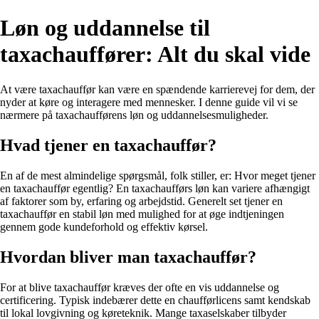
Løn og uddannelse til
taxachauffører: Alt du skal vide
At være taxachauffør kan være en spændende karrierevej for dem, der
nyder at køre og interagere med mennesker. I denne guide vil vi se
nærmere på taxachaufførens løn og uddannelsesmuligheder.
Hvad tjener en taxachauffør?
En af de mest almindelige spørgsmål, folk stiller, er: Hvor meget tjener
en taxachauffør egentlig? En taxachaufførs løn kan variere afhængigt
af faktorer som by, erfaring og arbejdstid. Generelt set tjener en
taxachauffør en stabil løn med mulighed for at øge indtjeningen
gennem gode kundeforhold og effektiv kørsel.
Hvordan bliver man taxachauffør?
For at blive taxachauffør kræves der ofte en vis uddannelse og
certificering. Typisk indebærer dette en chaufførlicens samt kendskab
til lokal lovgivning og køreteknik. Mange taxaselskaber tilbyder