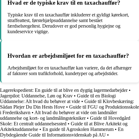
Hvad er de typiske krav til en taxachauffør?
Typiske krav til en taxachauffør inkluderer et gyldigt kørekort,
straffeattest, førstehjælpsuddannelse samt bestået
færdselsregeltest. Derudover er god personlig hygiejne og
kundeservice vigtige.
Hvordan er arbejdsmiljøet for en taxachauffør?
Arbejdsmiljøet for en taxachauffør kan variere, da det afhænger
af faktorer som trafikforhold, kundetyper og arbejdstider.
Lagerekspedient: En guide til at blive en dygtig lagermedarbejder
•
Jagerpilot: Uddannelse, Løn og Krav
•
Guide til en Biologi
Uddannelse: Alt hvad du behøver at vide
•
Guide til Klovbeskæring:
Sådan Plejer Du Din Hests Hove
•
Guide til FGU og Produktionsskole
i Frederikshavn
•
Alt hvad du behøver at vide om landmåler
uddannelse og kort- og landmålingstekniker
•
Guide til Hovedgård
Skole: Et centralt uddannelsessted
•
Guide til at Blive Arkitekt og
Arkitektuddannelse
•
En guide til Agroskolen Hammerum
•
En
Dybdegående Guide til Informationsvidenskab på AU
•