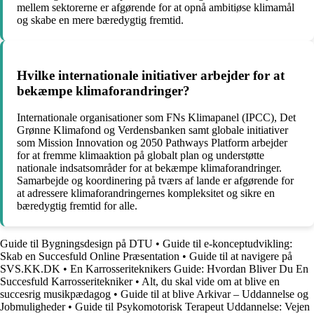
mellem sektorerne er afgørende for at opnå ambitiøse klimamål
og skabe en mere bæredygtig fremtid.
Hvilke internationale initiativer arbejder for at
bekæmpe klimaforandringer?
Internationale organisationer som FNs Klimapanel (IPCC), Det
Grønne Klimafond og Verdensbanken samt globale initiativer
som Mission Innovation og 2050 Pathways Platform arbejder
for at fremme klimaaktion på globalt plan og understøtte
nationale indsatsområder for at bekæmpe klimaforandringer.
Samarbejde og koordinering på tværs af lande er afgørende for
at adressere klimaforandringernes kompleksitet og sikre en
bæredygtig fremtid for alle.
Guide til Bygningsdesign på DTU
•
Guide til e-konceptudvikling:
Skab en Succesfuld Online Præsentation
•
Guide til at navigere på
SVS.KK.DK
•
En Karrosseriteknikers Guide: Hvordan Bliver Du En
Succesfuld Karrosseritekniker
•
Alt, du skal vide om at blive en
succesrig musikpædagog
•
Guide til at blive Arkivar – Uddannelse og
Jobmuligheder
•
Guide til Psykomotorisk Terapeut Uddannelse: Vejen