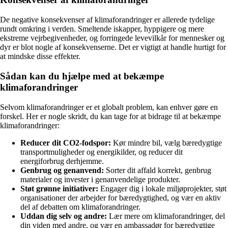
De negative konsekvenser af klimaforandringer er allerede tydelige
rundt omkring i verden. Smeltende iskapper, hyppigere og mere
ekstreme vejrbegivenheder, og forringede levevilkår for mennesker og
dyr er blot nogle af konsekvenserne. Det er vigtigt at handle hurtigt for
at mindske disse effekter.
Sådan kan du hjælpe med at bekæmpe
klimaforandringer
Selvom klimaforandringer er et globalt problem, kan enhver gøre en
forskel. Her er nogle skridt, du kan tage for at bidrage til at bekæmpe
klimaforandringer:
Reducer dit CO2-fodspor:
Kør mindre bil, vælg bæredygtige
transportmuligheder og energikilder, og reducer dit
energiforbrug derhjemme.
Genbrug og genanvend:
Sorter dit affald korrekt, genbrug
materialer og invester i genanvendelige produkter.
Støt grønne initiativer:
Engager dig i lokale miljøprojekter, støt
organisationer der arbejder for bæredygtighed, og vær en aktiv
del af debatten om klimaforandringer.
Uddan dig selv og andre:
Lær mere om klimaforandringer, del
din viden med andre, og vær en ambassadør for bæredygtige