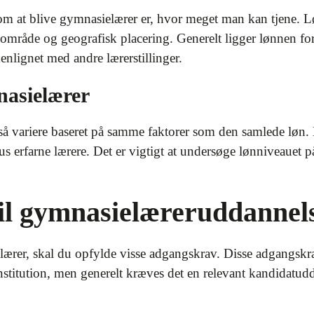
 om at blive gymnasielærer er, hvor meget man kan tjene. 
agområde og geografisk placering. Generelt ligger lønnen fo
lignet med andre lærerstillinger.
nasielærer
å variere baseret på samme faktorer som den samlede løn. D
us erfarne lærere. Det er vigtigt at undersøge lønniveauet
il gymnasielæreruddannel
ærer, skal du opfylde visse adgangskrav. Disse adgangskra
 institution, men generelt kræves det en relevant kandidat