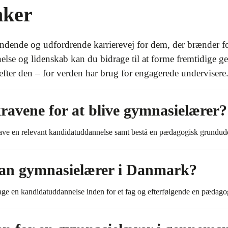
nker
ndende og udfordrende karrierevej for dem, der brænder fo
lse og lidenskab kan du bidrage til at forme fremtidige g
efter den – for verden har brug for engagerede undervisere
avene for at blive gymnasielærer?
have en relevant kandidatuddannelse samt bestå en pædagogisk grundud
an gymnasielærer i Danmark?
age en kandidatuddannelse inden for et fag og efterfølgende en pædago