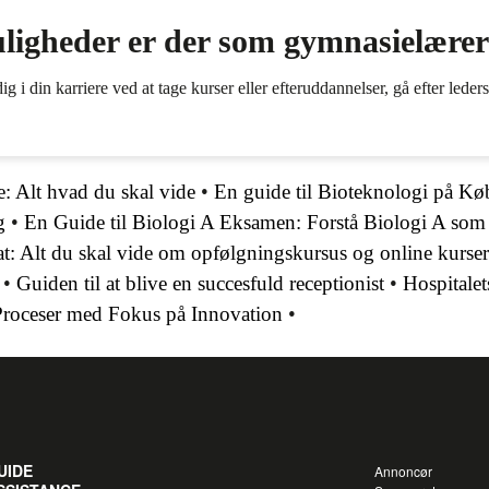
ligheder er der som gymnasielære
 din karriere ved at tage kurser eller efteruddannelser, gå efter ledersti
: Alt hvad du skal vide
•
En guide til Bioteknologi på Kø
g
•
En Guide til Biologi A Eksamen: Forstå Biologi A som
kat: Alt du skal vide om opfølgningskursus og online kurser
•
Guiden til at blive en succesfuld receptionist
•
Hospitalet
Proceser med Fokus på Innovation
•
UIDE
Annoncør