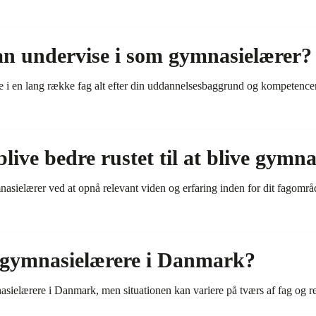
an undervise i som gymnasielærer?
i en lang række fag alt efter din uddannelsesbaggrund og kompetencer
ive bedre rustet til at blive gymn
mnasielærer ved at opnå relevant viden og erfaring inden for dit fagom
 gymnasielærere i Danmark?
sielærere i Danmark, men situationen kan variere på tværs af fag og r