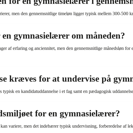
n for en gymnasielærer i gennemsn
ierer, men den gennemsnitlige timeløn ligger typisk mellem 300-500 kr
r en gymnasielærer om måneden?
r af erfaring og anciennitet, men den gennemsnitlige månedsløn for e
e kræves for at undervise på gymn
s typisk en kandidatuddannelse i et fag samt en pædagogisk uddannelse
smiljøet for en gymnasielærer?
kan variere, men det indebærer typisk undervisning, forberedelse af l