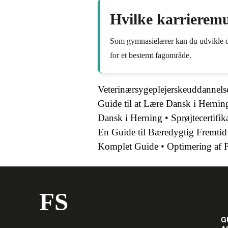
Hvilke karrieremu
Som gymnasielærer kan du udvikle dig i
for et bestemt fagområde.
Veterinærsygeplejerskeuddannelse
Guide til at Lære Dansk i Hernin
Dansk i Herning
•
Sprøjtecertifi
En Guide til Bæredygtig Fremtid
Komplet Guide
•
Optimering af 
FS
Del og gør godt
G