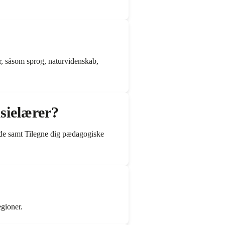
, såsom sprog, naturvidenskab,
asielærer?
råde samt Tilegne dig pædagogiske
egioner.