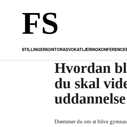
FS
STILLINGER
KONTOR
ADVOKAT
LÆRING
KONFERENCE
Hvordan bl
du skal vi
uddannelse
Drømmer du om at blive gymnasie