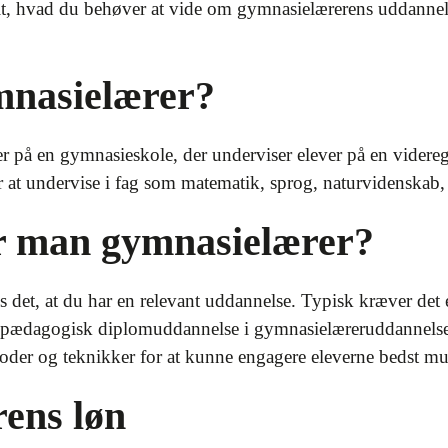
 alt, hvad du behøver at vide om gymnasielærerens uddanne
mnasielærer?
r på en gymnasieskole, der underviser elever på en vider
r at undervise i fag som matematik, sprog, naturvidenska
r man gymnasielærer?
 det, at du har en relevant uddannelse. Typisk kræver det 
n pædagogisk diplomuddannelse i gymnasielæreruddannelse. 
der og teknikker for at kunne engagere eleverne bedst mul
ens løn