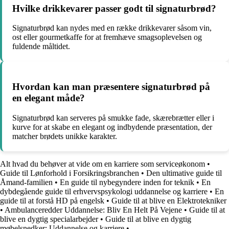
Hvilke drikkevarer passer godt til signaturbrød?
Signaturbrød kan nydes med en række drikkevarer såsom vin,
ost eller gourmetkaffe for at fremhæve smagsoplevelsen og
fuldende måltidet.
Hvordan kan man præsentere signaturbrød på
en elegant måde?
Signaturbrød kan serveres på smukke fade, skærebrætter eller i
kurve for at skabe en elegant og indbydende præsentation, der
matcher brødets unikke karakter.
Alt hvad du behøver at vide om en karriere som serviceøkonom
•
Guide til Lønforhold i Forsikringsbranchen
•
Den ultimative guide til
Åmand-familien
•
En guide til nybegyndere inden for teknik
•
En
dybdegående guide til erhvervspsykologi uddannelse og karriere
•
En
guide til at forstå HD på engelsk
•
Guide til at blive en Elektrotekniker
•
Ambulanceredder Uddannelse: Bliv En Helt På Vejene
•
Guide til at
blive en dygtig specialarbejder
•
Guide til at blive en dygtig
møbelsnedker: Uddannelse og karriere
•