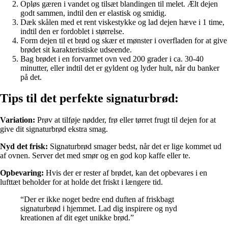
Opløs gæren i vandet og tilsæt blandingen til melet. Ælt dejen
godt sammen, indtil den er elastisk og smidig.
Dæk skålen med et rent viskestykke og lad dejen hæve i 1 time,
indtil den er fordoblet i størrelse.
Form dejen til et brød og skær et mønster i overfladen for at give
brødet sit karakteristiske udseende.
Bag brødet i en forvarmet ovn ved 200 grader i ca. 30-40
minutter, eller indtil det er gyldent og lyder hult, når du banker
på det.
Tips til det perfekte signaturbrød:
Variation:
Prøv at tilføje nødder, frø eller tørret frugt til dejen for at
give dit signaturbrød ekstra smag.
Nyd det frisk:
Signaturbrød smager bedst, når det er lige kommet ud
af ovnen. Server det med smør og en god kop kaffe eller te.
Opbevaring:
Hvis der er rester af brødet, kan det opbevares i en
lufttæt beholder for at holde det friskt i længere tid.
“Der er ikke noget bedre end duften af friskbagt
signaturbrød i hjemmet. Lad dig inspirere og nyd
kreationen af dit eget unikke brød.”