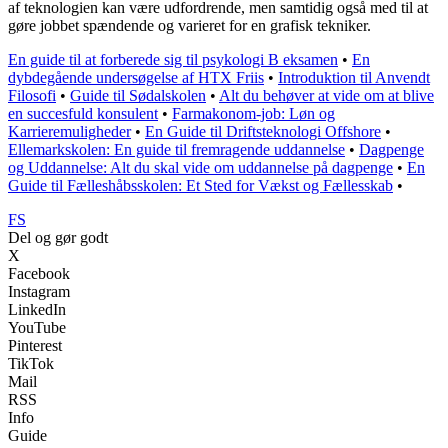
af teknologien kan være udfordrende, men samtidig også med til at
gøre jobbet spændende og varieret for en grafisk tekniker.
En guide til at forberede sig til psykologi B eksamen
•
En
dybdegående undersøgelse af HTX Friis
•
Introduktion til Anvendt
Filosofi
•
Guide til Sødalskolen
•
Alt du behøver at vide om at blive
en succesfuld konsulent
•
Farmakonom-job: Løn og
Karrieremuligheder
•
En Guide til Driftsteknologi Offshore
•
Ellemarkskolen: En guide til fremragende uddannelse
•
Dagpenge
og Uddannelse: Alt du skal vide om uddannelse på dagpenge
•
En
Guide til Fælleshåbsskolen: Et Sted for Vækst og Fællesskab
•
FS
Del og gør godt
X
Facebook
Instagram
LinkedIn
YouTube
Pinterest
TikTok
Mail
RSS
Info
Guide