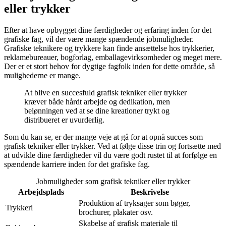
eller trykker
Efter at have opbygget dine færdigheder og erfaring inden for det
grafiske fag, vil der være mange spændende jobmuligheder.
Grafiske teknikere og trykkere kan finde ansættelse hos trykkerier,
reklamebureauer, bogforlag, emballagevirksomheder og meget mere.
Der er et stort behov for dygtige fagfolk inden for dette område, så
mulighederne er mange.
At blive en succesfuld grafisk tekniker eller trykker
kræver både hårdt arbejde og dedikation, men
belønningen ved at se dine kreationer trykt og
distribueret er uvurderlig.
Som du kan se, er der mange veje at gå for at opnå succes som
grafisk tekniker eller trykker. Ved at følge disse trin og fortsætte med
at udvikle dine færdigheder vil du være godt rustet til at forfølge en
spændende karriere inden for det grafiske fag.
Jobmuligheder som grafisk tekniker eller trykker
Arbejdsplads
Beskrivelse
Produktion af tryksager som bøger,
Trykkeri
brochurer, plakater osv.
Skabelse af grafisk materiale til