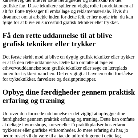
karrierevej, der kræver både færdigheder og lidenskab for det
grafiske fag. Disse teknikere spiller en vigtig rolle i produktionen af
alt fra flotte tryksager til emballage og reklamemateriale. Hvis du
drømmer om at arbejde inden for dette felt, er her nogle trin, du kan
følge for at blive en succesfuld grafisk tekniker eller trykker.
Få den rette uddannelse til at blive
grafisk tekniker eller trykker
Det første skridt mod at blive en dygtig grafisk tekniker eller trykker
er at få den rette uddannelse. Dette kan omfatte at tage en
erhvervsuddannelse som grafisk tekniker eller søge en læreplads
inden for trykkeribranchen. Det er vigtigt at have en solid forståelse
for trykteknikker, farvelære og designprincipper.
Opbyg dine færdigheder gennem praktisk
erfaring og træning
Ud over den formelle uddannelse er det vigtigt at opbygge dine
færdigheder gennem praktisk erfaring og træning. Dette kan omfatte
at deltage i workshops, kurser eller få praktikpladser hos erfarne
trykkerier eller grafiske virksomheder. Jo mere erfaring du har, jo
bedre rustet vil du være til at tackle udfordringerne i dette fag.