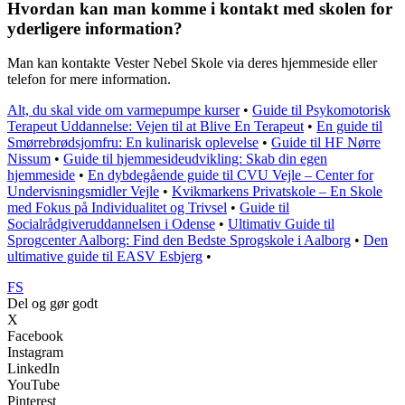
Hvordan kan man komme i kontakt med skolen for
yderligere information?
Man kan kontakte Vester Nebel Skole via deres hjemmeside eller
telefon for mere information.
Alt, du skal vide om varmepumpe kurser
•
Guide til Psykomotorisk
Terapeut Uddannelse: Vejen til at Blive En Terapeut
•
En guide til
Smørrebrødsjomfru: En kulinarisk oplevelse
•
Guide til HF Nørre
Nissum
•
Guide til hjemmesideudvikling: Skab din egen
hjemmeside
•
En dybdegående guide til CVU Vejle – Center for
Undervisningsmidler Vejle
•
Kvikmarkens Privatskole – En Skole
med Fokus på Individualitet og Trivsel
•
Guide til
Socialrådgiveruddannelsen i Odense
•
Ultimativ Guide til
Sprogcenter Aalborg: Find den Bedste Sprogskole i Aalborg
•
Den
ultimative guide til EASV Esbjerg
•
FS
Del og gør godt
X
Facebook
Instagram
LinkedIn
YouTube
Pinterest