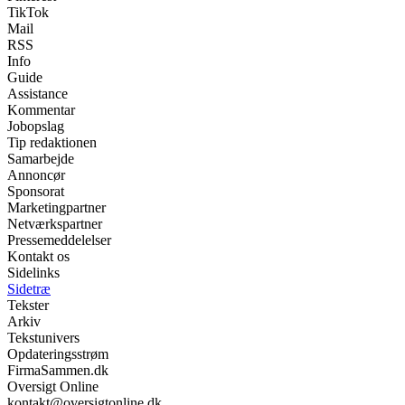
TikTok
Mail
RSS
Info
Guide
Assistance
Kommentar
Jobopslag
Tip redaktionen
Samarbejde
Annoncør
Sponsorat
Marketingpartner
Netværkspartner
Pressemeddelelser
Kontakt os
Sidelinks
Sidetræ
Tekster
Arkiv
Tekstunivers
Opdateringsstrøm
FirmaSammen.dk
Oversigt Online
kontakt@oversigtonline.dk