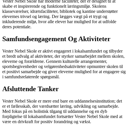
Vester Nebel Skole har moderne faciliteter, der er designet til at
skabe et inspirerende og funktionelt læringsmiljø. Skolens
klasseværelser, idrætsfaciliteter, bibliotek og kantine understøtter
elevernes trivsel og læring. Der lægges vægt på et trygt og
inkluderende miljø, hvor alle elever har mulighed for at udfolde
deres potentiale.
Samfundsengagement Og Aktiviteter
Vester Nebel Skole er aktivt engageret i lokalsamfundet og tilbyder
et bredt udvalg af aktiviteter, der styrker samarbejdet mellem skolen,
eleverne og forældrene. Gennem kulturelle arrangementer,
sportsbegivenheder og velgørenhedsaktiviteter opmuntrer skolen til
et positivt samarbejde og giver eleverne mulighed for at engagere sig
i samfundsrelaterede spørgsmål.
Afsluttende Tanker
Vester Nebel Skole er mere end bare en uddannelsesinstitution; det
er et fællesskab, der værdsætter læring, udvikling og samarbejde.
Med fokus på en holistisk tilgang til uddannelse og en dyb
forpligtelse til lokalsamfundet fortsætter Vester Nebel Skole med at
være en drivkraft for positiv forandring og vækst.