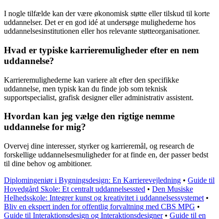
I nogle tilfælde kan der være økonomisk støtte eller tilskud til korte
uddannelser. Det er en god idé at undersøge mulighederne hos
uddannelsesinstitutionen eller hos relevante støtteorganisationer.
Hvad er typiske karrieremuligheder efter en nem
uddannelse?
Karrieremulighederne kan variere alt efter den specifikke
uddannelse, men typisk kan du finde job som teknisk
supportspecialist, grafisk designer eller administrativ assistent.
Hvordan kan jeg vælge den rigtige nemme
uddannelse for mig?
Overvej dine interesser, styrker og karrieremål, og research de
forskellige uddannelsesmuligheder for at finde en, der passer bedst
til dine behov og ambitioner.
Diplomingeniør i Bygningsdesign: En Karrierevejledning
•
Guide til
Hovedgård Skole: Et centralt uddannelsessted
•
Den Musiske
Helhedsskole: Integrer kunst og kreativitet i uddannelsessystemet
•
Bliv en ekspert inden for offentlig forvaltning med CBS MPG
•
Guide til Interaktionsdesign og Interaktionsdesigner
•
Guide til en