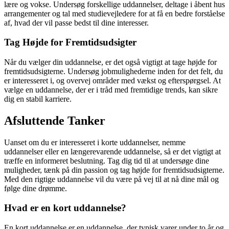
lære og vokse. Undersøg forskellige uddannelser, deltage i åbent hus
arrangementer og tal med studievejledere for at få en bedre forståelse
af, hvad der vil passe bedst til dine interesser.
Tag Højde for Fremtidsudsigter
Når du vælger din uddannelse, er det også vigtigt at tage højde for
fremtidsudsigterne. Undersøg jobmulighederne inden for det felt, du
er interesseret i, og overvej områder med vækst og efterspørgsel. At
vælge en uddannelse, der er i tråd med fremtidige trends, kan sikre
dig en stabil karriere.
Afsluttende Tanker
Uanset om du er interesseret i korte uddannelser, nemme
uddannelser eller en længerevarende uddannelse, så er det vigtigt at
træffe en informeret beslutning. Tag dig tid til at undersøge dine
muligheder, tænk på din passion og tag højde for fremtidsudsigterne.
Med den rigtige uddannelse vil du være på vej til at nå dine mål og
følge dine drømme.
Hvad er en kort uddannelse?
En kort uddannelse er en uddannelse, der typisk varer under to år og