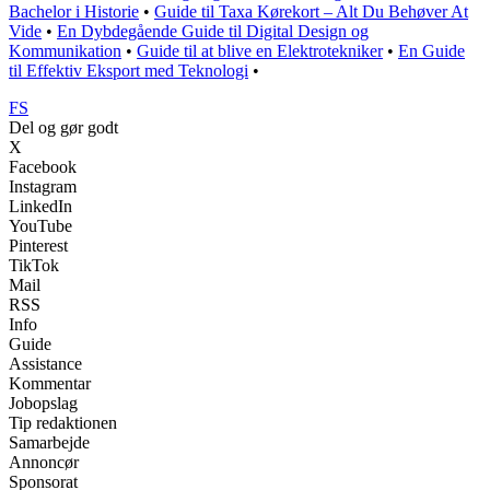
Bachelor i Historie
•
Guide til Taxa Kørekort – Alt Du Behøver At
Vide
•
En Dybdegående Guide til Digital Design og
Kommunikation
•
Guide til at blive en Elektrotekniker
•
En Guide
til Effektiv Eksport med Teknologi
•
FS
Del og gør godt
X
Facebook
Instagram
LinkedIn
YouTube
Pinterest
TikTok
Mail
RSS
Info
Guide
Assistance
Kommentar
Jobopslag
Tip redaktionen
Samarbejde
Annoncør
Sponsorat