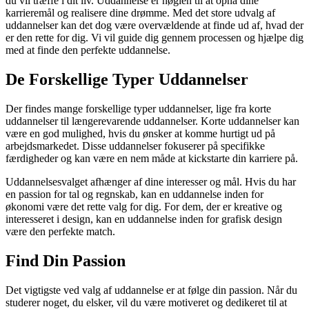
du vil træffe i dit liv. Uddannelse er nøglen til at opnå dine
karrieremål og realisere dine drømme. Med det store udvalg af
uddannelser kan det dog være overvældende at finde ud af, hvad der
er den rette for dig. Vi vil guide dig gennem processen og hjælpe dig
med at finde den perfekte uddannelse.
De Forskellige Typer Uddannelser
Der findes mange forskellige typer uddannelser, lige fra korte
uddannelser til længerevarende uddannelser. Korte uddannelser kan
være en god mulighed, hvis du ønsker at komme hurtigt ud på
arbejdsmarkedet. Disse uddannelser fokuserer på specifikke
færdigheder og kan være en nem måde at kickstarte din karriere på.
Uddannelsesvalget afhænger af dine interesser og mål. Hvis du har
en passion for tal og regnskab, kan en uddannelse inden for
økonomi være det rette valg for dig. For dem, der er kreative og
interesseret i design, kan en uddannelse inden for grafisk design
være den perfekte match.
Find Din Passion
Det vigtigste ved valg af uddannelse er at følge din passion. Når du
studerer noget, du elsker, vil du være motiveret og dedikeret til at