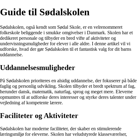
Guide til Sødalskolen
Sødalskolen, også kendt som Sødal Skole, er en velrenommeret
folkeskole beliggende i smukke omgivelser i Danmark. Skolen har et
dedikeret personale og tilbyder en bred vifte af aktiviteter og
undervisningsmuligheder for elever i alle aldre. I denne artikel vil vi
udforske, hvad der gør Sødalskolen til et fantastisk valg for dit barns
uddannelse.
Uddannelsesmuligheder
På Sødalskolen prioriteres en alsidig uddannelse, der fokuserer på både
faglig og personlig udvikling. Skolen tilbyder et bredt spektrum af fag,
herunder dansk, matematik, naturfag, sprog og meget mere. Eleverne
opmuntres til at udforske deres interesser og styrke deres talenter under
vejledning af kompetente lærere.
Faciliteter og Aktiviteter
Sødalskolen har moderne faciliteter, der skaber en stimulerende
læringsmiljø for eleverne. Skolen har veludstyrede klasseværelser,