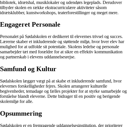
bibliotek, idrætshal, musiklokaler og udendørs legeplads. Derudover
tilbyder skolen en række ekstracurriculære aktiviteter såsom
idrætsklubber, kunstworkshops, teaterforestillinger og meget mere.
Engageret Personale
Personalet på Sødalskolen er dedikeret til elevernes trivsel og succes.
Lærerne skaber et inkluderende og støttende miljø, hvor hver elev har
mulighed for at udfolde sit potentiale. Skolens ledelse og personale
samarbejder tæt med forældre for at sikre en effektiv kommunikation
og partnerskab i elevens uddannelsesrejse.
Samfund og Kultur
Sødalskolen lægger vægt på at skabe et inkluderende samfund, hvor
elevernes forskelligheder fejres. Skolen arrangerer kulturelle
begivenheder, temadage og fælles projekter for at styrke samarbejde og
forståelse blandt eleverne. Dette bidrager til en positiv og berigende
skolemiljø for alle.
Opsummering
Sødalskolen er en fremragende uddannelsesinstitution, der prioriterer