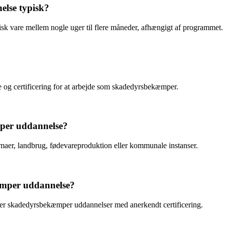
else typisk?
k vare mellem nogle uger til flere måneder, afhængigt af programmet.
e og certificering for at arbejde som skadedyrsbekæmper.
per uddannelse?
maer, landbrug, fødevareproduktion eller kommunale instanser.
æmper uddannelse?
byder skadedyrsbekæmper uddannelser med anerkendt certificering.