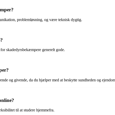
kæmper?
ikation, problemløsning, og være teknisk dygtig.
e?
e for skadedyrsbekæmpere generelt gode.
per?
nde og givende, da du hjælper med at beskytte sundheden og ejendom
nline?
ibilitet til at studere hjemmefra.