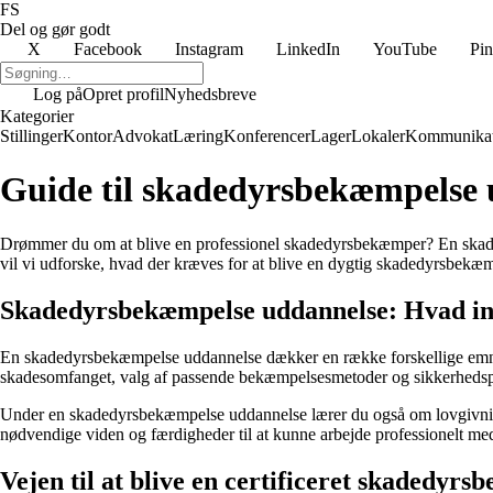
FS
Del og gør godt
X
Facebook
Instagram
LinkedIn
YouTube
Pin
Log på
Opret profil
Nyhedsbreve
Kategorier
Stillinger
Kontor
Advokat
Læring
Konferencer
Lager
Lokaler
Kommunikat
Guide til skadedyrsbekæmpelse 
Drømmer du om at blive en professionel skadedyrsbekæmper? En skade
vil vi udforske, hvad der kræves for at blive en dygtig skadedyrsbekæ
Skadedyrsbekæmpelse uddannelse: Hvad i
En skadedyrsbekæmpelse uddannelse dækker en række forskellige emner, 
skadesomfanget, valg af passende bekæmpelsesmetoder og sikkerhedsp
Under en skadedyrsbekæmpelse uddannelse lærer du også om lovgivning
nødvendige viden og færdigheder til at kunne arbejde professionelt 
Vejen til at blive en certificeret skadedyr