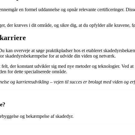
ennemgår en formel uddannelse og opnår relevante certificeringer. Disse
inger, der kræves i dit område, og sikre dig, at du opfylder alle kraven
karriere
 Du kan overveje at søge praktikpladser hos et etableret skadedyrsbekæm
 for skadedyrsbekæmpelse for at udvide din viden og netværk.
elt, der konstant udvikler sig med nye metoder og teknologier. Ved at i
n for dette specialiserede område.
lse og karriereudvikling – vejen til succes er brolagt med viden og er
e?
rebyggelse og bekæmpelse af skadedyr.