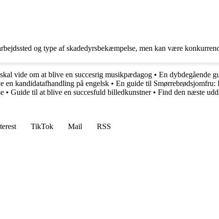
 arbejdssted og type af skadedyrsbekæmpelse, men kan være konkurrenc
 skal vide om at blive en succesrig musikpædagog
•
En dybdegående gui
ive en kandidatafhandling på engelsk
•
En guide til Smørrebrødsjomfru: 
se
•
Guide til at blive en succesfuld billedkunstner
•
Find den næste udd
terest
TikTok
Mail
RSS