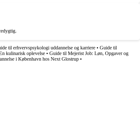
edygtig.
de til erhvervspsykologi uddannelse og karriere
•
Guide til
En kulinarisk oplevelse
•
Guide til Mejerist Job: Løn, Opgaver og
annelse i København hos Next Glostrup
•