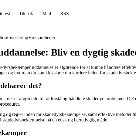
terest
TikTok
Mail
RSS
ion
Investering
Virksomheder
uddannelse: Bliv en dygtig ska
dyrsbekæmper uddannelse er afgørende for at kunne håndtere effektiv
mper og hvordan du kan kickstarte din karriere inden for skadedyrsbek
ndebærer det?
der er afgørende for at forstå og håndtere skadedyrsproblemer. Det omf
rocedurer.
 og regler inden for skadedyrsbekæmpelse, samt effektive metoder til
med skadedyrsbekæmpelse på en etisk og bæredygtig måde.
sbekæmper