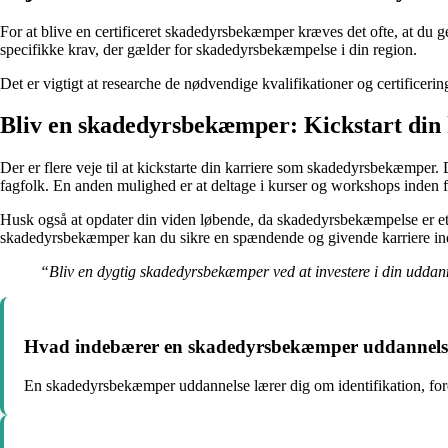
For at blive en certificeret skadedyrsbekæmper kræves det ofte, at du g
specifikke krav, der gælder for skadedyrsbekæmpelse i din region.
Det er vigtigt at researche de nødvendige kvalifikationer og certificer
Bliv en skadedyrsbekæmper: Kickstart din 
Der er flere veje til at kickstarte din karriere som skadedyrsbekæmper.
fagfolk. En anden mulighed er at deltage i kurser og workshops inden
Husk også at opdater din viden løbende, da skadedyrsbekæmpelse er et f
skadedyrsbekæmper kan du sikre en spændende og givende karriere inde
“Bliv en dygtig skadedyrsbekæmper ved at investere i din uddanne
Hvad indebærer en skadedyrsbekæmper uddannels
En skadedyrsbekæmper uddannelse lærer dig om identifikation, fo