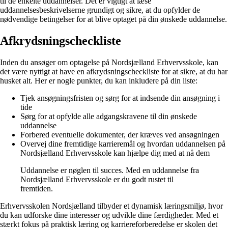
til de enkelte uddannelser. Det er vigtigt at læse
uddannelsesbeskrivelserne grundigt og sikre, at du opfylder de
nødvendige betingelser for at blive optaget på din ønskede uddannelse.
Afkrydsningscheckliste
Inden du ansøger om optagelse på Nordsjælland Erhvervsskole, kan
det være nyttigt at have en afkrydsningscheckliste for at sikre, at du har
husket alt. Her er nogle punkter, du kan inkludere på din liste:
Tjek ansøgningsfristen og sørg for at indsende din ansøgning i
tide
Sørg for at opfylde alle adgangskravene til din ønskede
uddannelse
Forbered eventuelle dokumenter, der kræves ved ansøgningen
Overvej dine fremtidige karrieremål og hvordan uddannelsen på
Nordsjælland Erhvervsskole kan hjælpe dig med at nå dem
Uddannelse er nøglen til succes. Med en uddannelse fra
Nordsjælland Erhvervsskole er du godt rustet til
fremtiden.
Erhvervsskolen Nordsjælland tilbyder et dynamisk læringsmiljø, hvor
du kan udforske dine interesser og udvikle dine færdigheder. Med et
stærkt fokus på praktisk læring og karriereforberedelse er skolen det