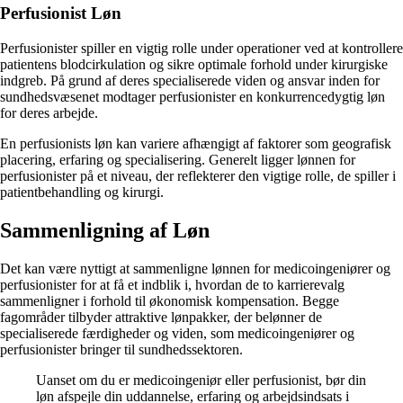
Perfusionist Løn
Perfusionister spiller en vigtig rolle under operationer ved at kontrollere
patientens blodcirkulation og sikre optimale forhold under kirurgiske
indgreb. På grund af deres specialiserede viden og ansvar inden for
sundhedsvæsenet modtager perfusionister en konkurrencedygtig løn
for deres arbejde.
En perfusionists løn kan variere afhængigt af faktorer som geografisk
placering, erfaring og specialisering. Generelt ligger lønnen for
perfusionister på et niveau, der reflekterer den vigtige rolle, de spiller i
patientbehandling og kirurgi.
Sammenligning af Løn
Det kan være nyttigt at sammenligne lønnen for medicoingeniører og
perfusionister for at få et indblik i, hvordan de to karrierevalg
sammenligner i forhold til økonomisk kompensation. Begge
fagområder tilbyder attraktive lønpakker, der belønner de
specialiserede færdigheder og viden, som medicoingeniører og
perfusionister bringer til sundhedssektoren.
Uanset om du er medicoingeniør eller perfusionist, bør din
løn afspejle din uddannelse, erfaring og arbejdsindsats i