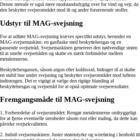
Denne metode er også mere modstandsdygtig over for vind og vejr, da
den beskytter svejseområdet mod ilt og andre forurenende stoffer.
Udstyr til MAG-svejsning
For at udføre MAG-svejsning kræves specifikt udstyr, herunder en
MAG-svejsemaskine, en gasflaske med beskyttelsesgas og en
passende svejsetråd. Svejsemaskinen genererer den nødvendige strøm
til at smelte svejsetråden og skabe en stærk forbindelse mellem
metalemnerne.
Beskyttelsesgassen, såsom argon eller kuldioxid, bidrager til at skabe
en stabil bue under svejsning og beskytter svejseområdet mod luftens
indtrængen. Det er vigtigt at vælge den rigtige blanding af
beskyttelsesgas og svejsetråd for at opnå optimale svejseresultater.
Fremgangsmåde til MAG-svejsning
1. Forberedelse af svejseområdet: Rengør metalemnerne omhyggeligt
for at fjerne eventuelle urenheder såsom rust eller maling, da dette kan
påvirke svejsekvaliteten.
2. Indstil svejsemaskinen: Juster strømstyrke og wireføring i henhold til