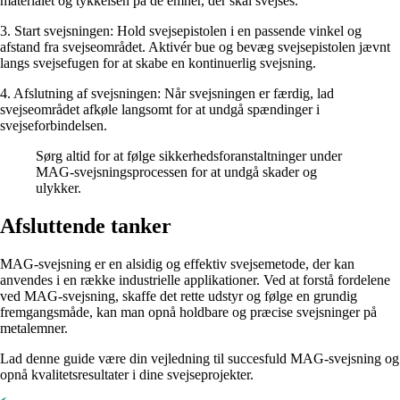
materialet og tykkelsen på de emner, der skal svejses.
3. Start svejsningen: Hold svejsepistolen i en passende vinkel og
afstand fra svejseområdet. Aktivér bue og bevæg svejsepistolen jævnt
langs svejsefugen for at skabe en kontinuerlig svejsning.
4. Afslutning af svejsningen: Når svejsningen er færdig, lad
svejseområdet afkøle langsomt for at undgå spændinger i
svejseforbindelsen.
Sørg altid for at følge sikkerhedsforanstaltninger under
MAG-svejsningsprocessen for at undgå skader og
ulykker.
Afsluttende tanker
MAG-svejsning er en alsidig og effektiv svejsemetode, der kan
anvendes i en række industrielle applikationer. Ved at forstå fordelene
ved MAG-svejsning, skaffe det rette udstyr og følge en grundig
fremgangsmåde, kan man opnå holdbare og præcise svejsninger på
metalemner.
Lad denne guide være din vejledning til succesfuld MAG-svejsning og
opnå kvalitetsresultater i dine svejseprojekter.