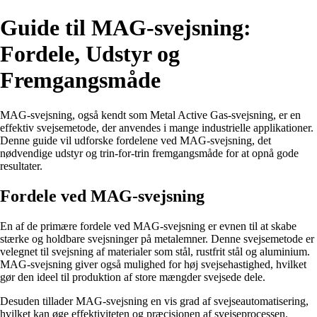
Guide til MAG-svejsning:
Fordele, Udstyr og
Fremgangsmåde
MAG-svejsning, også kendt som Metal Active Gas-svejsning, er en
effektiv svejsemetode, der anvendes i mange industrielle applikationer.
Denne guide vil udforske fordelene ved MAG-svejsning, det
nødvendige udstyr og trin-for-trin fremgangsmåde for at opnå gode
resultater.
Fordele ved MAG-svejsning
En af de primære fordele ved MAG-svejsning er evnen til at skabe
stærke og holdbare svejsninger på metalemner. Denne svejsemetode er
velegnet til svejsning af materialer som stål, rustfrit stål og aluminium.
MAG-svejsning giver også mulighed for høj svejsehastighed, hvilket
gør den ideel til produktion af store mængder svejsede dele.
Desuden tillader MAG-svejsning en vis grad af svejseautomatisering,
hvilket kan øge effektiviteten og præcisionen af svejseprocessen.