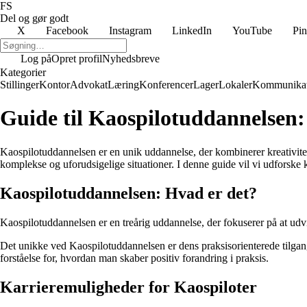
FS
Del og gør godt
X
Facebook
Instagram
LinkedIn
YouTube
Pin
Log på
Opret profil
Nyhedsbreve
Kategorier
Stillinger
Kontor
Advokat
Læring
Konferencer
Lager
Lokaler
Kommunikat
Guide til Kaospilotuddannelsen
Kaospilotuddannelsen er en unik uddannelse, der kombinerer kreativitet
komplekse og uforudsigelige situationer. I denne guide vil vi udforske
Kaospilotuddannelsen: Hvad er det?
Kaospilotuddannelsen er en treårig uddannelse, der fokuserer på at udv
Det unikke ved Kaospilotuddannelsen er dens praksisorienterede tilgan
forståelse for, hvordan man skaber positiv forandring i praksis.
Karrieremuligheder for Kaospiloter