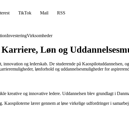
terest
TikTok
Mail
RSS
ion
Investering
Virksomheder
: Karriere, Løn og Uddannelsesm
, innovation og lederskab. De studerende på Kaospilotuddannelsen, også
 karrieremuligheder, lønforhold og uddannelsesmuligheder for aspirerend
ikle kreative og innovative ledere. Uddannelsen blev grundlagt i Danmar
g. Kaospiloterne lærer gennem at løse virkelige udfordringer i samarb