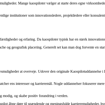
muligheder. Mange kaospiloter vælger at starte deres egne virksomheder 
entlige institutioner som innovationsledere, projektledere eller konsule
færdigheder og erfaring. Da kaospiloter typisk har en stærk innovations
anche og geografisk placering. Generelt set kan man dog forvente en sta
nelsesmuligheder at overveje. Udover den originale Kaospilotuddannelse 
 matcher ens interesser og karrieremål. Nogle uddannelser fokuserer mere
 modig, og skabe positiv forandring i verden.
pilot åbne døre til spændende og meningsfulde karrieremuligheder, hvo