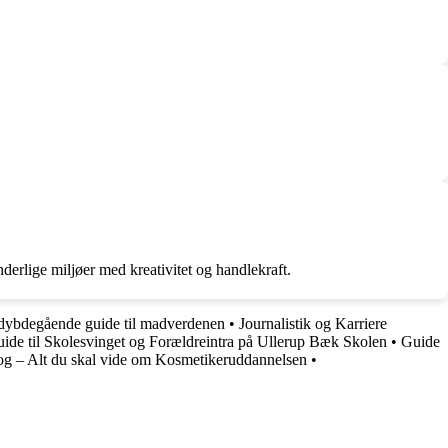
nderlige miljøer med kreativitet og handlekraft.
dybdegående guide til madverdenen
•
Journalistik og Karriere
ide til Skolesvinget og Forældreintra på Ullerup Bæk Skolen
•
Guide
og – Alt du skal vide om Kosmetikeruddannelsen
•