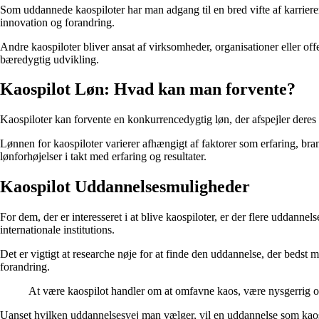
Som uddannede kaospiloter har man adgang til en bred vifte af karriere
innovation og forandring.
Andre kaospiloter bliver ansat af virksomheder, organisationer eller off
bæredygtig udvikling.
Kaospilot Løn: Hvad kan man forvente?
Kaospiloter kan forvente en konkurrencedygtig løn, der afspejler deres 
Lønnen for kaospiloter varierer afhængigt af faktorer som erfaring, br
lønforhøjelser i takt med erfaring og resultater.
Kaospilot Uddannelsesmuligheder
For dem, der er interesseret i at blive kaospiloter, er der flere uddan
internationale institutions.
Det er vigtigt at researche nøje for at finde den uddannelse, der bedst
forandring.
At være kaospilot handler om at omfavne kaos, være nysgerrig og
Uanset hvilken uddannelsesvej man vælger, vil en uddannelse som kaos