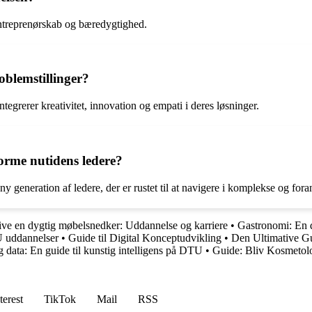
ntreprenørskab og bæredygtighed.
oblemstillinger?
integrerer kreativitet, innovation og empati i deres løsninger.
orme nutidens ledere?
 generation af ledere, der er rustet til at navigere i komplekse og fora
blive en dygtig møbelsnedker: Uddannelse og karriere
•
Gastronomi: En 
U uddannelser
•
Guide til Digital Konceptudvikling
•
Den Ultimative Gu
g data: En guide til kunstig intelligens på DTU
•
Guide: Bliv Kosmetol
terest
TikTok
Mail
RSS