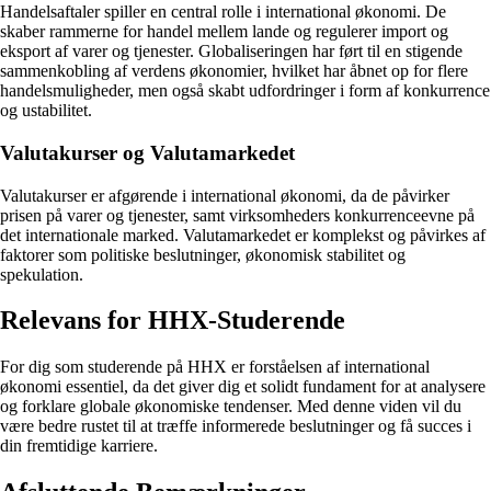
Handelsaftaler spiller en central rolle i international økonomi. De
skaber rammerne for handel mellem lande og regulerer import og
eksport af varer og tjenester. Globaliseringen har ført til en stigende
sammenkobling af verdens økonomier, hvilket har åbnet op for flere
handelsmuligheder, men også skabt udfordringer i form af konkurrence
og ustabilitet.
Valutakurser og Valutamarkedet
Valutakurser er afgørende i international økonomi, da de påvirker
prisen på varer og tjenester, samt virksomheders konkurrenceevne på
det internationale marked. Valutamarkedet er komplekst og påvirkes af
faktorer som politiske beslutninger, økonomisk stabilitet og
spekulation.
Relevans for HHX-Studerende
For dig som studerende på HHX er forståelsen af international
økonomi essentiel, da det giver dig et solidt fundament for at analysere
og forklare globale økonomiske tendenser. Med denne viden vil du
være bedre rustet til at træffe informerede beslutninger og få succes i
din fremtidige karriere.