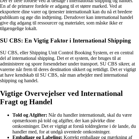
Der er flere fordele ved at deltage i international shipping og handel.
En af de primære fordele er adgang til et større marked. Ved at
eksportere dine varer og tjenester internationalt kan du nå et bredere
publikum og øge din indtjening. Derudover kan international handel
give dig adgang til ressourcer og materialer, som måske ikke er
tilgængelige lokalt.
SU CBS: En Vigtig Faktor i International Shipping
SU CBS, eller Shipping Unit Control Booking System, er en central
del af international shipping. Det er et system, der bruges til at
administrere og spore forsendelser under transport. SU CBS sikrer, at
varerne når frem til deres destination sikkert og rettidigt. Det er vigtigt
at have kendskab til SU CBS, når man arbejder med international
shipping og handel.
Vigtige Overvejelser ved International
Fragt og Handel
Told og Afgifter:
Når du handler internationalt, skal du være
opmærksom på told og afgifter, der kan påvirke dine
omkostninger. Det er vigtigt at forstå toldreglerne i de lande, du
handler med, for at undgå uventede omkostninger.
Emballage og Labeling:
Korrekt emballage og mærkning af