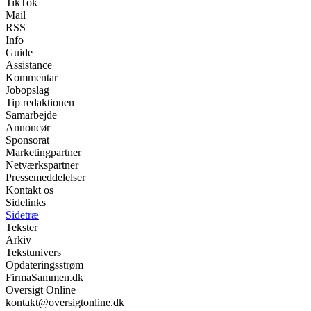
TikTok
Mail
RSS
Info
Guide
Assistance
Kommentar
Jobopslag
Tip redaktionen
Samarbejde
Annoncør
Sponsorat
Marketingpartner
Netværkspartner
Pressemeddelelser
Kontakt os
Sidelinks
Sidetræ
Tekster
Arkiv
Tekstunivers
Opdateringsstrøm
FirmaSammen.dk
Oversigt Online
kontakt@oversigtonline.dk