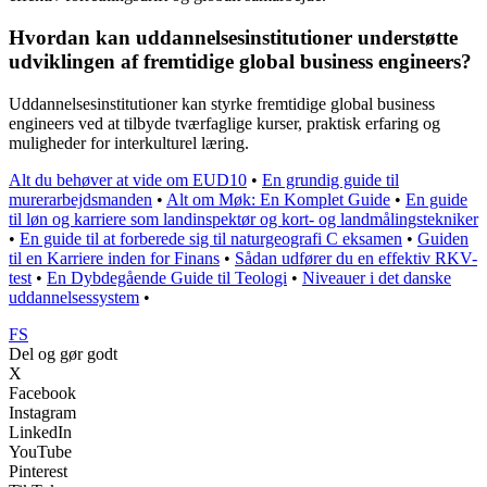
Hvordan kan uddannelsesinstitutioner understøtte
udviklingen af fremtidige global business engineers?
Uddannelsesinstitutioner kan styrke fremtidige global business
engineers ved at tilbyde tværfaglige kurser, praktisk erfaring og
muligheder for interkulturel læring.
Alt du behøver at vide om EUD10
•
En grundig guide til
murerarbejdsmanden
•
Alt om Møk: En Komplet Guide
•
En guide
til løn og karriere som landinspektør og kort- og landmålingstekniker
•
En guide til at forberede sig til naturgeografi C eksamen
•
Guiden
til en Karriere inden for Finans
•
Sådan udfører du en effektiv RKV-
test
•
En Dybdegående Guide til Teologi
•
Niveauer i det danske
uddannelsessystem
•
FS
Del og gør godt
X
Facebook
Instagram
LinkedIn
YouTube
Pinterest