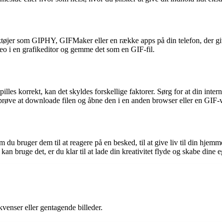
øjer som GIPHY, GIFMaker eller en række apps på din telefon, der giver
deo i en grafikeditor og gemme det som en GIF-fil.
les korrekt, kan det skyldes forskellige faktorer. Sørg for at din intern
u prøve at downloade filen og åbne den i en anden browser eller en GIF-
 du bruger dem til at reagere på en besked, til at give liv til din hjemm
n bruge det, er du klar til at lade din kreativitet flyde og skabe dine 
ekvenser eller gentagende billeder.