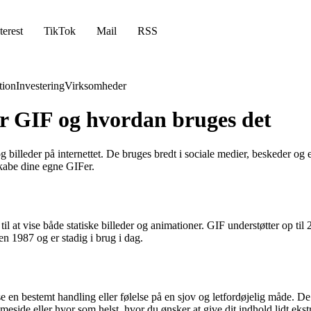
terest
TikTok
Mail
RSS
ion
Investering
Virksomheder
er GIF og hvordan bruges det
g billeder på internettet. De bruges bredt i sociale medier, beskeder o
kabe dine egne GIFer.
il at vise både statiske billeder og animationer. GIF understøtter op til 
iden 1987 og er stadig i brug i dag.
se en bestemt handling eller følelse på en sjov og letfordøjelig måde. De
side eller hvor som helst, hvor du ønsker at give dit indhold lidt ekstr