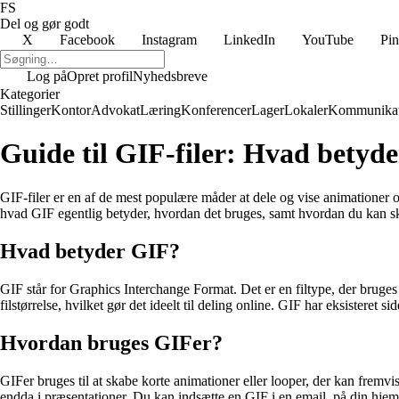
FS
Del og gør godt
X
Facebook
Instagram
LinkedIn
YouTube
Pin
Log på
Opret profil
Nyhedsbreve
Kategorier
Stillinger
Kontor
Advokat
Læring
Konferencer
Lager
Lokaler
Kommunikat
Guide til GIF-filer: Hvad betyd
GIF-filer er en af de mest populære måder at dele og vise animationer o
hvad GIF egentlig betyder, hvordan det bruges, samt hvordan du kan s
Hvad betyder GIF?
GIF står for Graphics Interchange Format. Det er en filtype, der bruges t
filstørrelse, hvilket gør det ideelt til deling online. GIF har eksisteret s
Hvordan bruges GIFer?
GIFer bruges til at skabe korte animationer eller looper, der kan fremvi
endda i præsentationer. Du kan indsætte en GIF i en email, på din hjemme