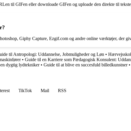
RLen til GIFen eller downloade GIFen og uploade den direkte til tekste
r?
Photoshop, Giphy Capture, Ezgif.com og andre online værktøjer, der gi
uide til Antropologi: Uddannelse, Jobmuligheder og Løn
•
Hærvejsskol
smaskinfører
•
Guide til en Karriere som Pædagogisk Konsulent: Uddan
 en dygtig lydtekniker
•
Guide til at blive en succesfuld billedkunstner
terest
TikTok
Mail
RSS