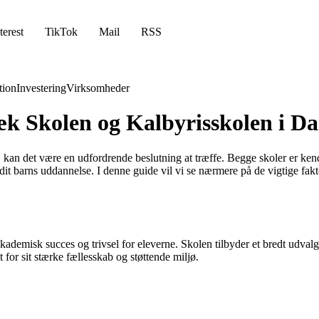
terest
TikTok
Mail
RSS
ion
Investering
Virksomheder
bæk Skolen og Kalbyrisskolen i 
 kan det være en udfordrende beslutning at træffe. Begge skoler er ken
for dit barns uddannelse. I denne guide vil vi se nærmere på de vigtige 
demisk succes og trivsel for eleverne. Skolen tilbyder et bredt udvalg a
or sit stærke fællesskab og støttende miljø.