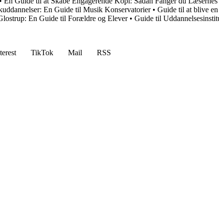
•
En Guide til at Skabe Engagerende Kopi: Sådan Fanger du Læsern
uddannelser: En Guide til Musik Konservatorier
•
Guide til at blive e
Glostrup: En Guide til Forældre og Elever
•
Guide til Uddannelsesinst
terest
TikTok
Mail
RSS