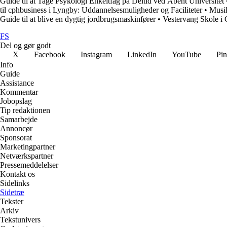
Guide til at Tage Psykologi Enkeltfag på Deltid ved Åbent Universitet
til cphbusiness i Lyngby: Uddannelsesmuligheder og Faciliteter
•
Musik
Guide til at blive en dygtig jordbrugsmaskinfører
•
Vestervang Skole i 
FS
Del og gør godt
X
Facebook
Instagram
LinkedIn
YouTube
Pin
Info
Guide
Assistance
Kommentar
Jobopslag
Tip redaktionen
Samarbejde
Annoncør
Sponsorat
Marketingpartner
Netværkspartner
Pressemeddelelser
Kontakt os
Sidelinks
Sidetræ
Tekster
Arkiv
Tekstunivers