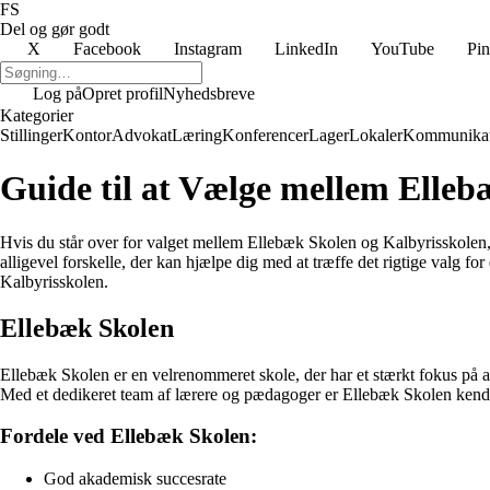
FS
Del og gør godt
X
Facebook
Instagram
LinkedIn
YouTube
Pin
Log på
Opret profil
Nyhedsbreve
Kategorier
Stillinger
Kontor
Advokat
Læring
Konferencer
Lager
Lokaler
Kommunikat
Guide til at Vælge mellem Elle
Hvis du står over for valget mellem Ellebæk Skolen og Kalbyrisskolen,
alligevel forskelle, der kan hjælpe dig med at træffe det rigtige valg 
Kalbyrisskolen.
Ellebæk Skolen
Ellebæk Skolen er en velrenommeret skole, der har et stærkt fokus på aka
Med et dedikeret team af lærere og pædagoger er Ellebæk Skolen kendt f
Fordele ved Ellebæk Skolen:
God akademisk succesrate