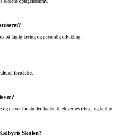
er skolens optagelseskrav.
niseret?
us på faglig læring og personlig udvikling.
lturel forståelse.
lever?
 elever for sin dedikation til elevernes trivsel og læring.
å Kalbyris Skolen?