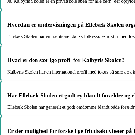
Ja, Kalbyris Skolen er en privatskole åben for alle børn, der opfyld
Hvordan er undervisningen på Ellebæk Skolen orga
Ellebæk Skolen har en traditionel dansk folkeskolestruktur med fok
Hvad er den særlige profil for Kalbyris Skolen?
Kalbyris Skolen har en international profil med fokus på sprog og ku
Har Ellebæk Skolen et godt ry blandt forældre og e
Ellebæk Skolen har generelt et godt omdømme blandt både forældre og
Er der mulighed for forskellige fritidsaktiviteter p