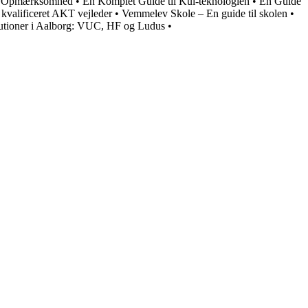
es Opmærksomhed
•
En Komplet Guide til Kui-teknologien
•
En Guide
n kvalificeret AKT vejleder
•
Vemmelev Skole – En guide til skolen
•
itutioner i Aalborg: VUC, HF og Ludus
•