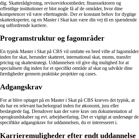
dig. Skatterådgivning, revisorvirksomheder, finanssektoren og
offentlige institutioner er blot nogle få af de områder, hvor dine
kompetencer vil være eftertragtede. Der er konstant behov for dygtige
skatteeksperter, og en Master i Skat kan være din vej til en spændende
og udfordrende karriere.
Programstruktur og fagområder
En typisk Master i Skat på CBS vil omfatte en bred vifte af fagområder
inden for skat, herunder skatteret, international skat, moms, transfer
pricing og skattestrategi. Uddannelsen vil give dig mulighed for at
specialisere dig inden for et specifikt område af skat og udvikle dine
færdigheder gennem praktiske projekter og cases.
Adgangskrav
For at blive optaget på en Master i Skat på CBS kræves det typisk, at
du har en relevant bachelorgrad inden for økonomi, jura eller
beslægtede fag. Derudover kan der være krav om dokumentation af
sprogkundskaber og evt. arbejdserfaring. Det er vigtigt at undersøge de
specifikke adgangskrav for uddannelsen, du er interesseret i.
Karrieremuligheder efter endt uddannelse