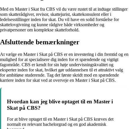
Med en Master i Skat fra CBS vil du være rustet til at indtage stillinger
som skatterådgiver, revisor, skattejurist, skattekonsulent eller i
ledelsesstillinger inden for skat. Du vil have en solid forståelse for
skattelovgivning og kunne rådgive både virksomheder og
privatpersoner om komplekse skatteforhold.
Afsluttende bemærkninger
At vælge en Master i Skat på CBS er en investering i din fremtid og en
mulighed for at specialisere dig inden for et spændende og vigtigt
fagområde. CBS er kendt for sin høje undervisningskvalitet og
eksperter inden for skat, hvilket gør uddannelsen til et attraktivt valg
for ambitiøse studerende. Tag det første skridt mod en spændende
karriere inden for skat ved at overveje en Master i Skat på CBS.
Hvordan kan jeg blive optaget til en Master i
Skat på CBS?
For at blive optaget til en Master i Skat på CBS kræves det
normalt en relevant bachelorgrad og en god akademisk