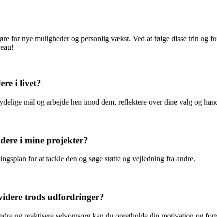
re for nye muligheder og personlig vækst. Ved at følge disse trin og fo
veau!
e i livet?
e tydelige mål og arbejde hen imod dem, reflektere over dine valg og han
ere i mine projekter?
ingsplan for at tackle den og søge støtte og vejledning fra andre.
videre trods udfordringer?
 andre og praktisere selvomsorg kan du opretholde din motivation og for