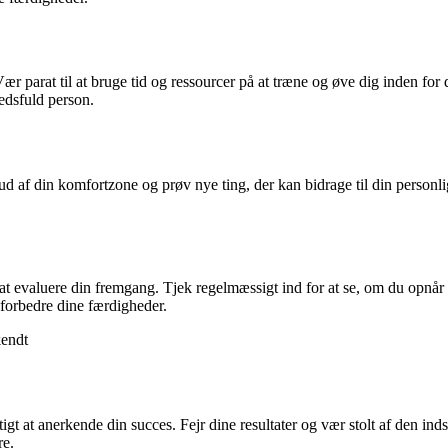
r parat til at bruge tid og ressourcer på at træne og øve dig inden for d
edsfuld person.
ud af din komfortzone og prøv nye ting, der kan bidrage til din personlig
gt at evaluere din fremgang. Tjek regelmæssigt ind for at se, om du op
 forbedre dine færdigheder.
kendt
gt at anerkende din succes. Fejr dine resultater og vær stolt af den inds
re.