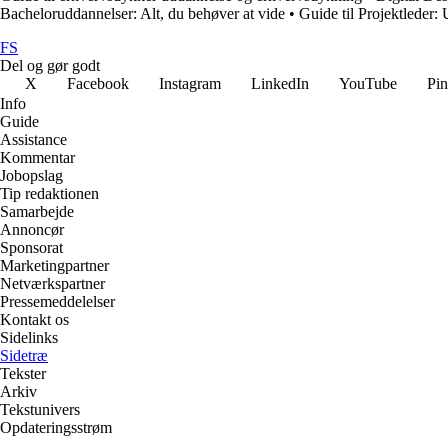
Bacheloruddannelser: Alt, du behøver at vide
•
Guide til Projektleder
FS
Del og gør godt
X
Facebook
Instagram
LinkedIn
YouTube
Pin
Info
Guide
Assistance
Kommentar
Jobopslag
Tip redaktionen
Samarbejde
Annoncør
Sponsorat
Marketingpartner
Netværkspartner
Pressemeddelelser
Kontakt os
Sidelinks
Sidetræ
Tekster
Arkiv
Tekstunivers
Opdateringsstrøm