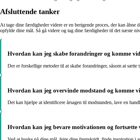
Afsluttende tanker
At tage dine færdigheder videre er en berigende proces, der kan åbne dø
opfylde dine mål. Så gå videre og tag dine færdigheder til det næste ni
Hvordan kan jeg skabe forandringer og komme vider
Der er forskellige metoder til at skabe forandringer, såsom at sætt
Hvordan kan jeg overvinde modstand og komme vid
Det kan hjælpe at identificere årsagen til modstanden, lave en handl
Hvordan kan jeg bevare motivationen og fortsætte 
Ved at huske på dine mål, fejre dine fremskridt, finde inspiration i