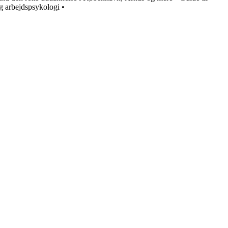
g arbejdspsykologi
•