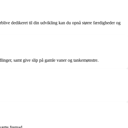
rblive dedikeret til din udvikling kan du opnå større færdigheder og
dlinger, samt give slip på gamle vaner og tankemønstre.
tsætte fremad.