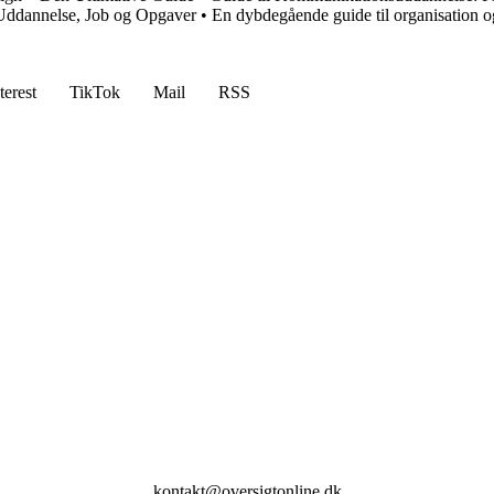
: Uddannelse, Job og Opgaver
•
En dybdegående guide til organisation o
terest
TikTok
Mail
RSS
kontakt@oversigtonline.dk