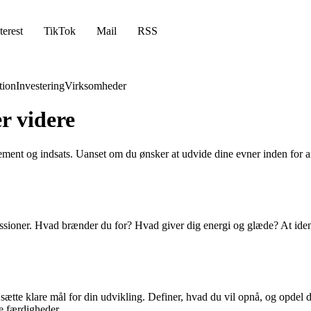
terest
TikTok
Mail
RSS
ion
Investering
Virksomheder
r videre
ment og indsats. Uanset om du ønsker at udvide dine evner inden for arb
 passioner. Hvad brænder du for? Hvad giver dig energi og glæde? At iden
t sætte klare mål for din udvikling. Definer, hvad du vil opnå, og opdel 
ne færdigheder.