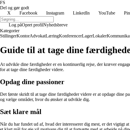
FS
Del og gør godt
X
Facebook
Instagram
LinkedIn
YouTube
Pin
Log på
Opret profil
Nyhedsbreve
Kategorier
Stillinger
Kontor
Advokat
Læring
Konferencer
Lager
Lokaler
Kommunikat
Guide til at tage dine færdighede
At udvikle dine færdigheder er en kontinuerlig rejse, der kræver engage
for at tage dine færdigheder videre.
Opdag dine passioner
Det første skridt til at tage dine færdigheder videre er at opdage dine
og vælge områder, hvor du ønsker at udvikle dig.
Sæt klare mål
Når du har fundet ud af, hvad der interesserer dig mest, er det vigtigt a
et klart mål for øje vil motivere dig til at fortsætte med at arbejde på di