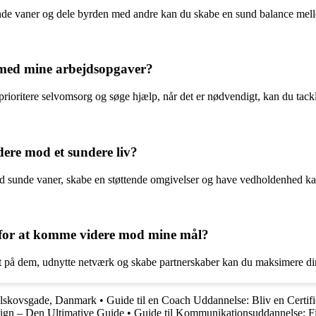
e sunde vaner og dele byrden med andre kan du skabe en sund balance mel
 med mine arbejdsopgaver?
prioritere selvomsorg og søge hjælp, når det er nødvendigt, kan du tackl
ere mod et sundere liv?
med sunde vaner, skabe en støttende omgivelser og have vedholdenhed kan
 for at komme videre mod mine mål?
ret på dem, udnytte netværk og skabe partnerskaber kan du maksimere di
Ejlskovsgade, Danmark
•
Guide til en Coach Uddannelse: Bliv en Certif
sign – Den Ultimative Guide
•
Guide til Kommunikationsuddannelse: Fi