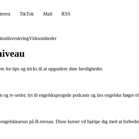
terest
TikTok
Mail
RSS
ion
Investering
Virksomheder
niveau
e for tips og tricks til at opgradere dine færdigheder.
 og tv-serier, lyt til engelsksprogede podcasts og læs engelske bøger elle
n engelskkursus på B-niveau. Disse kurser vil hjælpe dig med at forbed