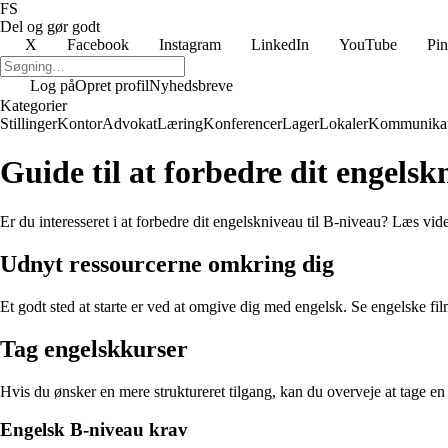
FS
Del og gør godt
X
Facebook
Instagram
LinkedIn
YouTube
Pin
Log på
Opret profil
Nyhedsbreve
Kategorier
Stillinger
Kontor
Advokat
Læring
Konferencer
Lager
Lokaler
Kommunikat
Guide til at forbedre dit engelsk
Er du interesseret i at forbedre dit engelskniveau til B-niveau? Læs vider
Udnyt ressourcerne omkring dig
Et godt sted at starte er ved at omgive dig med engelsk. Se engelske film
Tag engelskkurser
Hvis du ønsker en mere struktureret tilgang, kan du overveje at tage e
Engelsk B-niveau krav