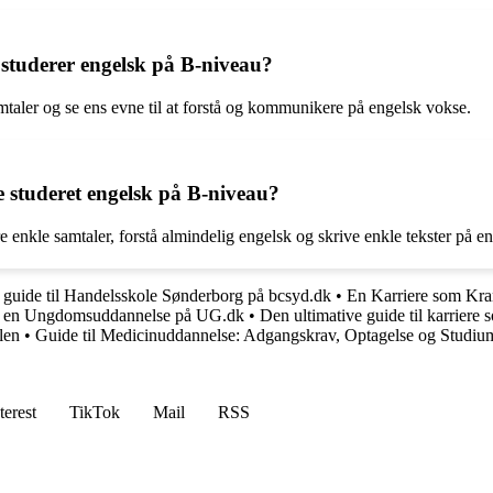
studerer engelsk på B-niveau?
mtaler og se ens evne til at forstå og kommunikere på engelsk vokse.
 studeret engelsk på B-niveau?
 enkle samtaler, forstå almindelig engelsk og skrive enkle tekster på en
 guide til Handelsskole Sønderborg på bcsyd.dk
•
En Karriere som Kran
ge en Ungdomsuddannelse på UG.dk
•
Den ultimative guide til karrier
len
•
Guide til Medicinuddannelse: Adgangskrav, Optagelse og Studiu
terest
TikTok
Mail
RSS