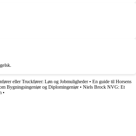
gelsk.
fører eller Truckfører: Løn og Jobmuligheder
•
En guide til Horsens
e som Bygningsingeniør og Diplomingeniør
•
Niels Brock NVG: Et
m
•