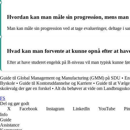
Hvordan kan man måle sin progression, mens man 
Man kan måle sin progression ved at tage evalueringer, deltage i sa
Hvad kan man forvente at kunne opnå efter at have
Efter at have studeret engelsk på B-niveau vil man typisk kunne føre
Guide til Global Management og Manufacturing (GMM) på SDU
•
En
Byskole
•
Guide til Kontoruddannelse og Karriere
•
Guide til at Væl
skolevalg der gør en forskel
•
Alt du behøver at vide om Landbrugssko
FS
Del og gør godt
X
Facebook
Instagram
LinkedIn
YouTube
Pin
Info
Guide
Assistance