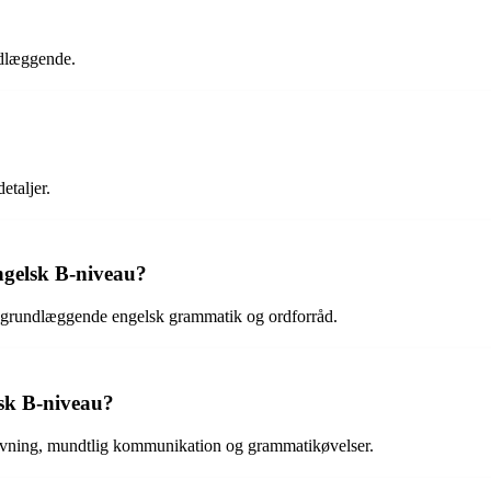
ndlæggende.
etaljer.
ngelsk B-niveau?
f grundlæggende engelsk grammatik og ordforråd.
lsk B-niveau?
krivning, mundtlig kommunikation og grammatikøvelser.