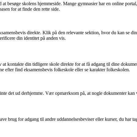
med at besøge skolens hjemmeside. Mange gymnasier har en online portal,
en for at finde den rette side.
ksamensbevis direkte. Klik på den relevante sektion, hvor du kan se di
ificere din identitet på anden vis.
at kontakte din tidligere skole direkte for at få adgang til dine dokume
ine efter find eksamensbevis folkeskole eller se karakter folkeskolen.
rinte det ud derhjemme. Vær opmærksom på, at nogle dokumenter kan være
brug for adgang til andre uddannelsesbeviser eller kurser, du har taget.