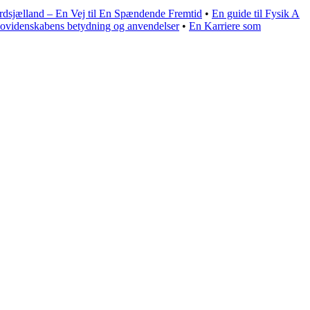
sjælland – En Vej til En Spændende Fremtid
•
En guide til Fysik A
ovidenskabens betydning og anvendelser
•
En Karriere som