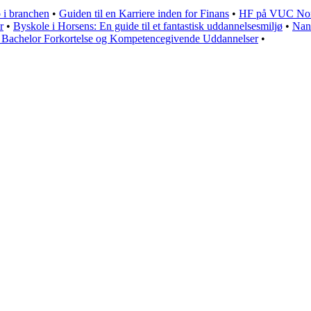
b i branchen
•
Guiden til en Karriere inden for Finans
•
HF på VUC Nord
r
•
Byskole i Horsens: En guide til et fantastisk uddannelsesmiljø
•
Nan
stå Bachelor Forkortelse og Kompetencegivende Uddannelser
•