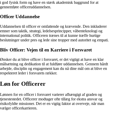
i god fysisk form og have en stærk akademisk baggrund for at
gennemføre officeruddannelsen.
Officer Uddannelse
Uddannelsen til officer er omfattende og krævende. Den inkluderer
emner som taktik, strategi, ledelsesprincipper, våbenteknologi og
international politik. Officeren trænes til at kunne træffe hurtige
beslutninger under pres og lede sine tropper med autoritet og empati.
Bliv Officer: Vejen til en Karriere i Forsvaret
Ønsker du at blive officer i forsvaret, er det vigtigt at have en klar
målsætning og dedikation til at fuldføre uddannelsen. Gennem hårdt
arbejde, disciplin og engagement kan du nå dine mål om at blive en
respekteret leder i forsvarets rækker.
Løn for Officerer
Lønnen for en officer i forsvaret varierer afhængigt af graden og
tjenestestedet. Officerer modtager ofte tillæg for ekstra ansvar og
risikofyldte missioner. Det er en vigtig faktor at overveje, når man
vælger officerkarrieren.