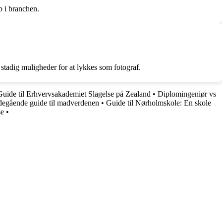
b i branchen.
 stadig muligheder for at lykkes som fotograf.
Guide til Erhvervsakademiet Slagelse på Zealand
•
Diplomingeniør vs
egående guide til madverdenen
•
Guide til Nørholmskole: En skole
se
•