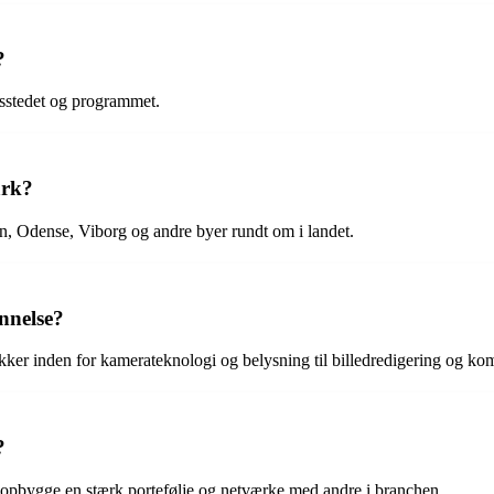
?
esstedet og programmet.
ark?
n, Odense, Viborg og andre byer rundt om i landet.
nnelse?
ikker inden for kamerateknologi og belysning til billedredigering og ko
?
at opbygge en stærk portefølje og netværke med andre i branchen.