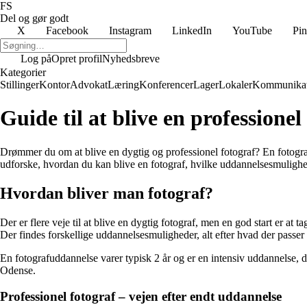
FS
Del og gør godt
X
Facebook
Instagram
LinkedIn
YouTube
Pin
Log på
Opret profil
Nyhedsbreve
Kategorier
Stillinger
Kontor
Advokat
Læring
Konferencer
Lager
Lokaler
Kommunikat
Guide til at blive en professionel
Drømmer du om at blive en dygtig og professionel fotograf? En fotografu
udforske, hvordan du kan blive en fotograf, hvilke uddannelsesmulighed
Hvordan bliver man fotograf?
Der er flere veje til at blive en dygtig fotograf, men en god start er a
Der findes forskellige uddannelsesmuligheder, alt efter hvad der passer b
En fotografuddannelse varer typisk 2 år og er en intensiv uddannelse, 
Odense.
Professionel fotograf – vejen efter endt uddannelse