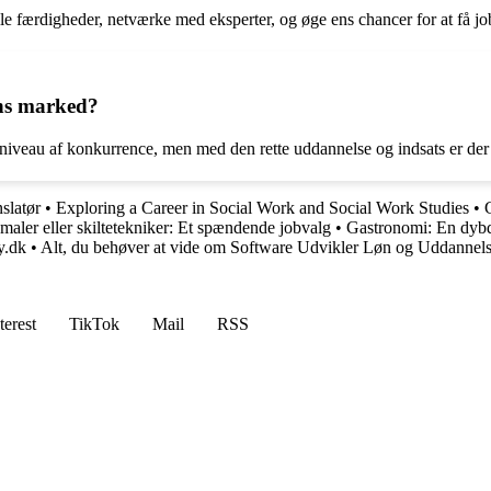
le færdigheder, netværke med eksperter, og øge ens chancer for at få jo
ens marked?
g niveau af konkurrence, men med den rette uddannelse og indsats er der
slatør
•
Exploring a Career in Social Work and Social Work Studies
•
emaler eller skiltetekniker: Et spændende jobvalg
•
Gastronomi: En dybd
y.dk
•
Alt, du behøver at vide om Software Udvikler Løn og Uddannel
terest
TikTok
Mail
RSS