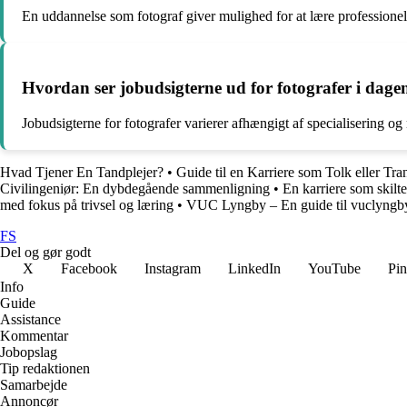
En uddannelse som fotograf giver mulighed for at lære professionel
Hvordan ser jobudsigterne ud for fotografer i dag
Jobudsigterne for fotografer varierer afhængigt af specialisering o
Hvad Tjener En Tandplejer?
•
Guide til en Karriere som Tolk eller Tran
Civilingeniør: En dybdegående sammenligning
•
En karriere som skilt
med fokus på trivsel og læring
•
VUC Lyngby – En guide til vuclyngb
FS
Del og gør godt
X
Facebook
Instagram
LinkedIn
YouTube
Pin
Info
Guide
Assistance
Kommentar
Jobopslag
Tip redaktionen
Samarbejde
Annoncør