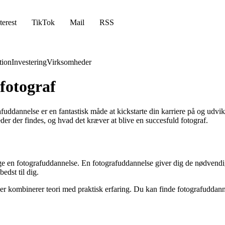
terest
TikTok
Mail
RSS
ion
Investering
Virksomheder
 fotograf
ddannelse er en fantastisk måde at kickstarte din karriere på og udvikl
er der findes, og hvad det kræver at blive en succesfuld fotograf.
t tage en fotografuddannelse. En fotografuddannelse giver dig de nødvendi
edst til dig.
der kombinerer teori med praktisk erfaring. Du kan finde fotografuddan