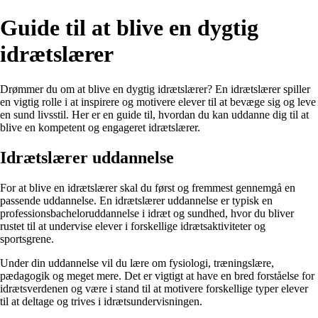
Guide til at blive en dygtig
idrætslærer
Drømmer du om at blive en dygtig idrætslærer? En idrætslærer spiller
en vigtig rolle i at inspirere og motivere elever til at bevæge sig og leve
en sund livsstil. Her er en guide til, hvordan du kan uddanne dig til at
blive en kompetent og engageret idrætslærer.
Idrætslærer uddannelse
For at blive en idrætslærer skal du først og fremmest gennemgå en
passende uddannelse. En idrætslærer uddannelse er typisk en
professionsbacheloruddannelse i idræt og sundhed, hvor du bliver
rustet til at undervise elever i forskellige idrætsaktiviteter og
sportsgrene.
Under din uddannelse vil du lære om fysiologi, træningslære,
pædagogik og meget mere. Det er vigtigt at have en bred forståelse for
idrætsverdenen og være i stand til at motivere forskellige typer elever
til at deltage og trives i idrætsundervisningen.