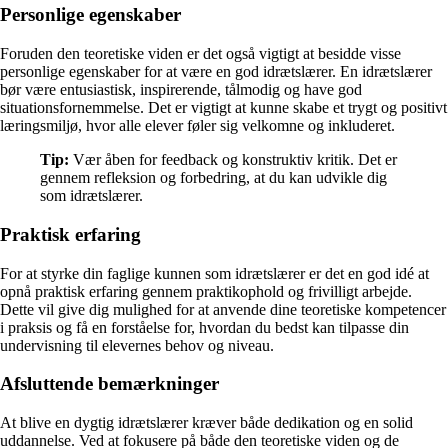
Personlige egenskaber
Foruden den teoretiske viden er det også vigtigt at besidde visse
personlige egenskaber for at være en god idrætslærer. En idrætslærer
bør være entusiastisk, inspirerende, tålmodig og have god
situationsfornemmelse. Det er vigtigt at kunne skabe et trygt og positivt
læringsmiljø, hvor alle elever føler sig velkomne og inkluderet.
Tip:
Vær åben for feedback og konstruktiv kritik. Det er
gennem refleksion og forbedring, at du kan udvikle dig
som idrætslærer.
Praktisk erfaring
For at styrke din faglige kunnen som idrætslærer er det en god idé at
opnå praktisk erfaring gennem praktikophold og frivilligt arbejde.
Dette vil give dig mulighed for at anvende dine teoretiske kompetencer
i praksis og få en forståelse for, hvordan du bedst kan tilpasse din
undervisning til elevernes behov og niveau.
Afsluttende bemærkninger
At blive en dygtig idrætslærer kræver både dedikation og en solid
uddannelse. Ved at fokusere på både den teoretiske viden og de