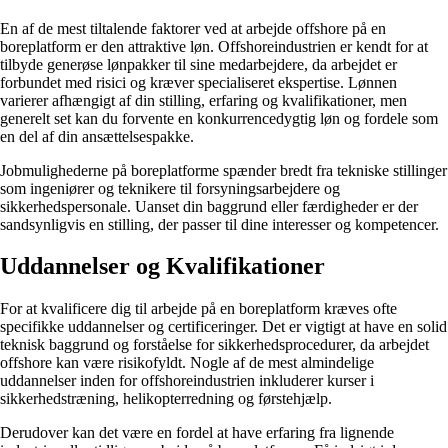
En af de mest tiltalende faktorer ved at arbejde offshore på en
boreplatform er den attraktive løn. Offshoreindustrien er kendt for at
tilbyde generøse lønpakker til sine medarbejdere, da arbejdet er
forbundet med risici og kræver specialiseret ekspertise. Lønnen
varierer afhængigt af din stilling, erfaring og kvalifikationer, men
generelt set kan du forvente en konkurrencedygtig løn og fordele som
en del af din ansættelsespakke.
Jobmulighederne på boreplatforme spænder bredt fra tekniske stillinger
som ingeniører og teknikere til forsyningsarbejdere og
sikkerhedspersonale. Uanset din baggrund eller færdigheder er der
sandsynligvis en stilling, der passer til dine interesser og kompetencer.
Uddannelser og Kvalifikationer
For at kvalificere dig til arbejde på en boreplatform kræves ofte
specifikke uddannelser og certificeringer. Det er vigtigt at have en solid
teknisk baggrund og forståelse for sikkerhedsprocedurer, da arbejdet
offshore kan være risikofyldt. Nogle af de mest almindelige
uddannelser inden for offshoreindustrien inkluderer kurser i
sikkerhedstræning, helikopterredning og førstehjælp.
Derudover kan det være en fordel at have erfaring fra lignende