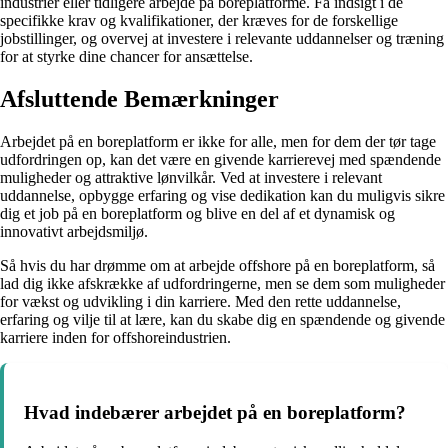
industrier eller tidligere arbejde på boreplatforme. Få indsigt i de
specifikke krav og kvalifikationer, der kræves for de forskellige
jobstillinger, og overvej at investere i relevante uddannelser og træning
for at styrke dine chancer for ansættelse.
Afsluttende Bemærkninger
Arbejdet på en boreplatform er ikke for alle, men for dem der tør tage
udfordringen op, kan det være en givende karrierevej med spændende
muligheder og attraktive lønvilkår. Ved at investere i relevant
uddannelse, opbygge erfaring og vise dedikation kan du muligvis sikre
dig et job på en boreplatform og blive en del af et dynamisk og
innovativt arbejdsmiljø.
Så hvis du har drømme om at arbejde offshore på en boreplatform, så
lad dig ikke afskrække af udfordringerne, men se dem som muligheder
for vækst og udvikling i din karriere. Med den rette uddannelse,
erfaring og vilje til at lære, kan du skabe dig en spændende og givende
karriere inden for offshoreindustrien.
Hvad indebærer arbejdet på en boreplatform?