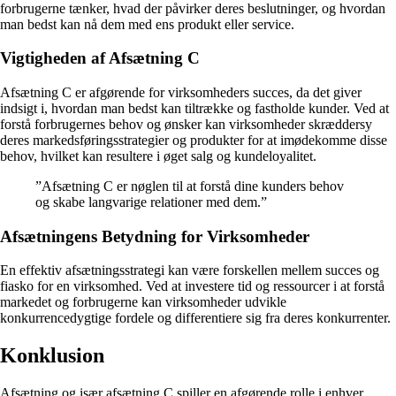
forbrugerne tænker, hvad der påvirker deres beslutninger, og hvordan
man bedst kan nå dem med ens produkt eller service.
Vigtigheden af Afsætning C
Afsætning C er afgørende for virksomheders succes, da det giver
indsigt i, hvordan man bedst kan tiltrække og fastholde kunder. Ved at
forstå forbrugernes behov og ønsker kan virksomheder skræddersy
deres markedsføringsstrategier og produkter for at imødekomme disse
behov, hvilket kan resultere i øget salg og kundeloyalitet.
”Afsætning C er nøglen til at forstå dine kunders behov
og skabe langvarige relationer med dem.”
Afsætningens Betydning for Virksomheder
En effektiv afsætningsstrategi kan være forskellen mellem succes og
fiasko for en virksomhed. Ved at investere tid og ressourcer i at forstå
markedet og forbrugerne kan virksomheder udvikle
konkurrencedygtige fordele og differentiere sig fra deres konkurrenter.
Konklusion
Afsætning og især afsætning C spiller en afgørende rolle i enhver