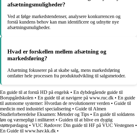
afsætningsmuligheder?
Ved at følge markedstendenser, analysere konkurrencen og
forstå kundens behov kan man identificere og udnytte nye
afsætningsmuligheder.
Hvad er forskellen mellem afsætning og
markedsføring?
Afsætning fokuserer på at skabe salg, mens markedsføring
omfatter hele processen fra produktudvikling til salgsmetoder.
En guide til at forstå HD på engelsk
•
En dybdegående guide til
Borupgårdskolen
•
En guide til at navigere på www.ruc.dk
•
En guide
til autonome systemer: Hvordan de revolutionerer verden
•
Guide til
medicin med industriel specialisering
•
Guide til Almen
Studieforberedelse Eksamen: Metoder og Tips
•
En guide til soldatens
løn og værnepligt i militæret
•
Guiden til at blive en dygtig
støttepædagog
•
VUC Rødovre: Din guide til HF på VUC Vestegnen
•
En Guide til www.bav.kk.dk
•