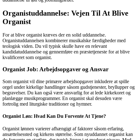
Organistuddannelse: Vejen Til At Blive
Organist
For at blive organist kræves der en solid uddannelse.
Organistuddannelsen kombinerer musikalske færdigheder med
teologisk viden. Du vil typisk skulle have en relevant
kandidatuddannelse og gennemføre en præstetjeneste for at blive
kvalificeret som organist.
Organist Job: Arbejdsopgaver og Ansvar
Som organist vil dine primære arbejdsopgaver inkludere at spille
orgel under kirkelige handlinger såsom gudstjenester, bryllupper og
begravelser. Du kan også være ansvarlig for at lede kirkekoret og
planlægge musikprogrammer. En organist skal desuden være
fortrolig med liturgiske traditioner og hymner.
Organist Løn: Hvad Kan Du Forvente At Tjene?
Organist lønnen varierer afhængigt af faktorer såsom erfaring,
ansættelsessted og kirkens størrelse. Som nyuddannet organist kan
du forvente en startløn, der typisk ligger i et moderat niveau. Med