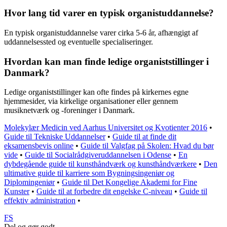
Hvor lang tid varer en typisk organistuddannelse?
En typisk organistuddannelse varer cirka 5-6 år, afhængigt af
uddannelsessted og eventuelle specialiseringer.
Hvordan kan man finde ledige organiststillinger i
Danmark?
Ledige organiststillinger kan ofte findes på kirkernes egne
hjemmesider, via kirkelige organisationer eller gennem
musiknetværk og -foreninger i Danmark.
Molekylær Medicin ved Aarhus Universitet og Kvotienter 2016
•
Guide til Tekniske Uddannelser
•
Guide til at finde dit
eksamensbevis online
•
Guide til Valgfag på Skolen: Hvad du bør
vide
•
Guide til Socialrådgiveruddannelsen i Odense
•
En
dybdegående guide til kunsthåndværk og kunsthåndværkere
•
Den
ultimative guide til karriere som Bygningsingeniør og
Diplomingeniør
•
Guide til Det Kongelige Akademi for Fine
Kunster
•
Guide til at forbedre dit engelske C-niveau
•
Guide til
effektiv administration
•
FS
Del og gør godt