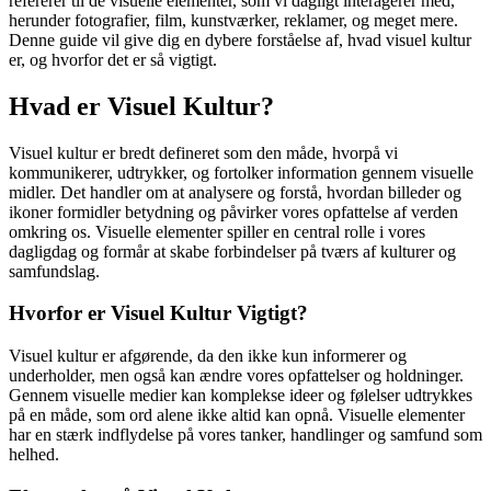
refererer til de visuelle elementer, som vi dagligt interagerer med,
herunder fotografier, film, kunstværker, reklamer, og meget mere.
Denne guide vil give dig en dybere forståelse af, hvad visuel kultur
er, og hvorfor det er så vigtigt.
Hvad er Visuel Kultur?
Visuel kultur er bredt defineret som den måde, hvorpå vi
kommunikerer, udtrykker, og fortolker information gennem visuelle
midler. Det handler om at analysere og forstå, hvordan billeder og
ikoner formidler betydning og påvirker vores opfattelse af verden
omkring os. Visuelle elementer spiller en central rolle i vores
dagligdag og formår at skabe forbindelser på tværs af kulturer og
samfundslag.
Hvorfor er Visuel Kultur Vigtigt?
Visuel kultur er afgørende, da den ikke kun informerer og
underholder, men også kan ændre vores opfattelser og holdninger.
Gennem visuelle medier kan komplekse ideer og følelser udtrykkes
på en måde, som ord alene ikke altid kan opnå. Visuelle elementer
har en stærk indflydelse på vores tanker, handlinger og samfund som
helhed.