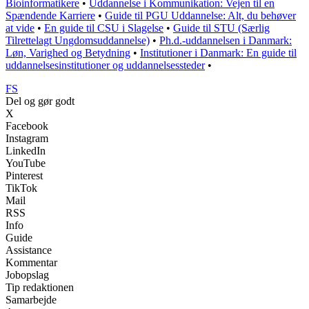
Bioinformatikere
•
Uddannelse i Kommunikation: Vejen til en
Spændende Karriere
•
Guide til PGU Uddannelse: Alt, du behøver
at vide
•
En guide til CSU i Slagelse
•
Guide til STU (Særlig
Tilrettelagt Ungdomsuddannelse)
•
Ph.d.-uddannelsen i Danmark:
Løn, Varighed og Betydning
•
Institutioner i Danmark: En guide til
uddannelsesinstitutioner og uddannelsessteder
•
FS
Del og gør godt
X
Facebook
Instagram
LinkedIn
YouTube
Pinterest
TikTok
Mail
RSS
Info
Guide
Assistance
Kommentar
Jobopslag
Tip redaktionen
Samarbejde