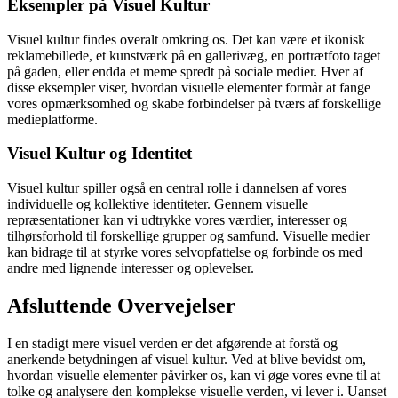
Eksempler på Visuel Kultur
Visuel kultur findes overalt omkring os. Det kan være et ikonisk
reklamebillede, et kunstværk på en gallerivæg, en portrætfoto taget
på gaden, eller endda et meme spredt på sociale medier. Hver af
disse eksempler viser, hvordan visuelle elementer formår at fange
vores opmærksomhed og skabe forbindelser på tværs af forskellige
medieplatforme.
Visuel Kultur og Identitet
Visuel kultur spiller også en central rolle i dannelsen af vores
individuelle og kollektive identiteter. Gennem visuelle
repræsentationer kan vi udtrykke vores værdier, interesser og
tilhørsforhold til forskellige grupper og samfund. Visuelle medier
kan bidrage til at styrke vores selvopfattelse og forbinde os med
andre med lignende interesser og oplevelser.
Afsluttende Overvejelser
I en stadigt mere visuel verden er det afgørende at forstå og
anerkende betydningen af visuel kultur. Ved at blive bevidst om,
hvordan visuelle elementer påvirker os, kan vi øge vores evne til at
tolke og analysere den komplekse visuelle verden, vi lever i. Uanset