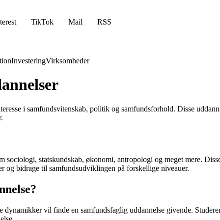
terest
TikTok
Mail
RSS
ion
Investering
Virksomheder
dannelser
teresse i samfundsvitenskab, politik og samfundsforhold. Disse uddanne
.
 sociologi, statskundskab, økonomi, antropologi og meget mere. Disse
er og bidrage til samfundsudviklingen på forskellige niveauer.
nnelse?
lle dynamikker vil finde en samfundsfaglig uddannelse givende. Stude
else.