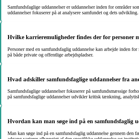
Samfundsfaglige uddannelser er uddannelser inden for områder som
uddannelser fokuserer på at analysere samfundet og dets udvikling.
Hvilke karrieremuligheder findes der for personer
Personer med en samfundsfaglig uddannelse kan arbejde inden for 
på både private og offentlige arbejdspladser.
Hvad adskiller samfundsfaglige uddannelser fra an
Samfundsfaglige uddannelser fokuserer på samfundsmæssige forhold, 
på samfundsfaglige uddannelser udvikler kritisk tænkning, analytis
Hvordan kan man søge ind på en samfundsfaglig u
Man kan søge ind på en samfundsfaglig uddannelse gennem den fælle
adgang varierer afhængigt af den specifikke uddannelse og instituti