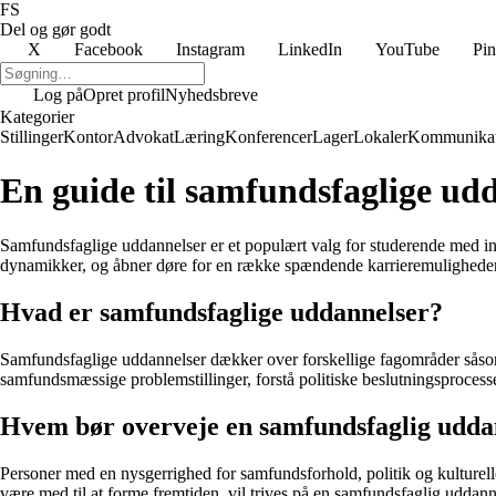
FS
Del og gør godt
X
Facebook
Instagram
LinkedIn
YouTube
Pin
Log på
Opret profil
Nyhedsbreve
Kategorier
Stillinger
Kontor
Advokat
Læring
Konferencer
Lager
Lokaler
Kommunikat
En guide til samfundsfaglige ud
Samfundsfaglige uddannelser er et populært valg for studerende med in
dynamikker, og åbner døre for en række spændende karrieremuligheder
Hvad er samfundsfaglige uddannelser?
Samfundsfaglige uddannelser dækker over forskellige fagområder såsom
samfundsmæssige problemstillinger, forstå politiske beslutningsprocess
Hvem bør overveje en samfundsfaglig udda
Personer med en nysgerrighed for samfundsforhold, politik og kulture
være med til at forme fremtiden, vil trives på en samfundsfaglig uddann