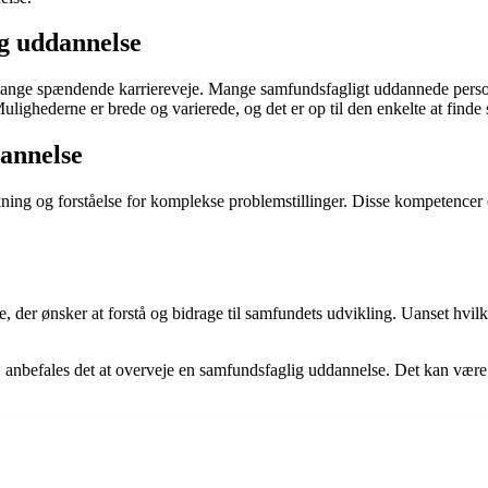
g uddannelse
nge spændende karriereveje. Mange samfundsfagligt uddannede personer 
hederne er brede og varierede, og det er op til den enkelte at finde si
dannelse
kning og forståelse for komplekse problemstillinger. Disse kompetence
, der ønsker at forstå og bidrage til samfundets udvikling. Uanset hvil
 anbefales det at overveje en samfundsfaglig uddannelse. Det kan være