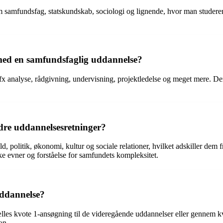
 samfundsfag, statskundskab, sociologi og lignende, hvor man studere
 med en samfundsfaglig uddannelse?
fx analyse, rådgivning, undervisning, projektledelse og meget mere. D
dre uddannelsesretninger?
politik, økonomi, kultur og sociale relationer, hvilket adskiller dem f
ke evner og forståelse for samfundets kompleksitet.
ddannelse?
s kvote 1-ansøgning til de videregående uddannelser eller gennem kvo
on.