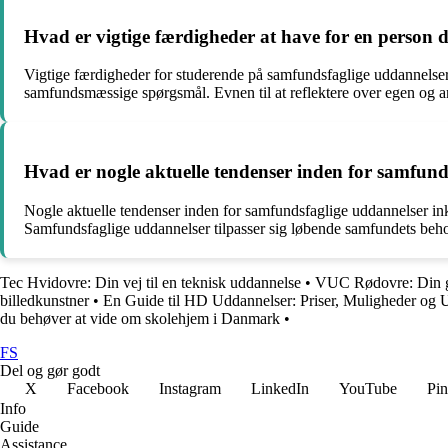
Hvad er vigtige færdigheder at have for en person 
Vigtige færdigheder for studerende på samfundsfaglige uddannelser i
samfundsmæssige spørgsmål. Evnen til at reflektere over egen og a
Hvad er nogle aktuelle tendenser inden for samfund
Nogle aktuelle tendenser inden for samfundsfaglige uddannelser inkl
Samfundsfaglige uddannelser tilpasser sig løbende samfundets beho
Tec Hvidovre: Din vej til en teknisk uddannelse
•
VUC Rødovre: Din g
billedkunstner
•
En Guide til HD Uddannelser: Priser, Muligheder og 
du behøver at vide om skolehjem i Danmark
•
FS
Del og gør godt
X
Facebook
Instagram
LinkedIn
YouTube
Pin
Info
Guide
Assistance