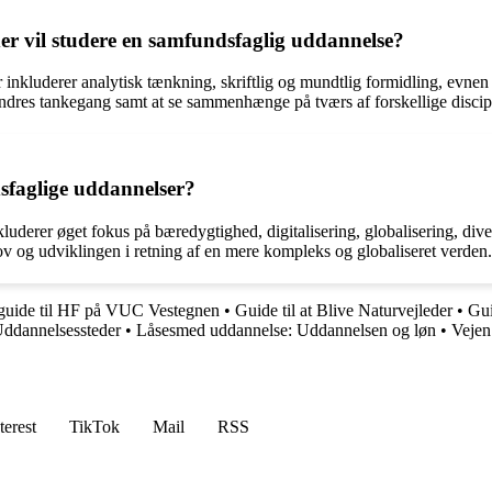
der vil studere en samfundsfaglig uddannelse?
nkluderer analytisk tænkning, skriftlig og mundtlig formidling, evnen ti
ndres tankegang samt at se sammenhænge på tværs af forskellige discipl
sfaglige uddannelser?
uderer øget fokus på bæredygtighed, digitalisering, globalisering, dive
v og udviklingen i retning af en mere kompleks og globaliseret verden.
uide til HF på VUC Vestegnen
•
Guide til at Blive Naturvejleder
•
Gui
Uddannelsessteder
•
Låsesmed uddannelse: Uddannelsen og løn
•
Vejen
terest
TikTok
Mail
RSS