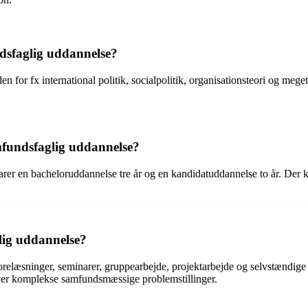
ndsfaglig uddannelse?
n for fx international politik, socialpolitik, organisationsteori og mege
mfundsfaglig uddannelse?
arer en bacheloruddannelse tre år og en kandidatuddannelse to år. Der 
lig uddannelse?
læsninger, seminarer, gruppearbejde, projektarbejde og selvstændige stu
 over komplekse samfundsmæssige problemstillinger.