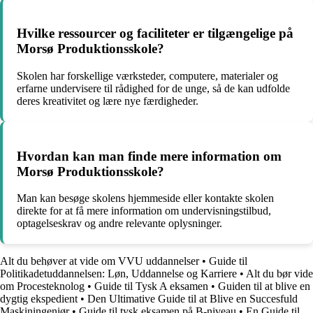
Hvilke ressourcer og faciliteter er tilgængelige på
Morsø Produktionsskole?
Skolen har forskellige værksteder, computere, materialer og
erfarne undervisere til rådighed for de unge, så de kan udfolde
deres kreativitet og lære nye færdigheder.
Hvordan kan man finde mere information om
Morsø Produktionsskole?
Man kan besøge skolens hjemmeside eller kontakte skolen
direkte for at få mere information om undervisningstilbud,
optagelseskrav og andre relevante oplysninger.
Alt du behøver at vide om VVU uddannelser
•
Guide til
Politikadetuddannelsen: Løn, Uddannelse og Karriere
•
Alt du bør vide
om Procesteknolog
•
Guide til Tysk A eksamen
•
Guiden til at blive en
dygtig ekspedient
•
Den Ultimative Guide til at Blive en Succesfuld
Maskiningeniør
•
Guide til tysk eksamen på B-niveau
•
En Guide til