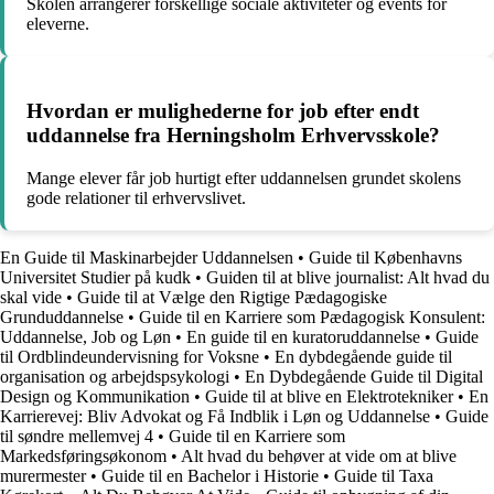
Skolen arrangerer forskellige sociale aktiviteter og events for
eleverne.
Hvordan er mulighederne for job efter endt
uddannelse fra Herningsholm Erhvervsskole?
Mange elever får job hurtigt efter uddannelsen grundet skolens
gode relationer til erhvervslivet.
En Guide til Maskinarbejder Uddannelsen
•
Guide til Københavns
Universitet Studier på kudk
•
Guiden til at blive journalist: Alt hvad du
skal vide
•
Guide til at Vælge den Rigtige Pædagogiske
Grunduddannelse
•
Guide til en Karriere som Pædagogisk Konsulent:
Uddannelse, Job og Løn
•
En guide til en kuratoruddannelse
•
Guide
til Ordblindeundervisning for Voksne
•
En dybdegående guide til
organisation og arbejdspsykologi
•
En Dybdegående Guide til Digital
Design og Kommunikation
•
Guide til at blive en Elektrotekniker
•
En
Karrierevej: Bliv Advokat og Få Indblik i Løn og Uddannelse
•
Guide
til søndre mellemvej 4
•
Guide til en Karriere som
Markedsføringsøkonom
•
Alt hvad du behøver at vide om at blive
murermester
•
Guide til en Bachelor i Historie
•
Guide til Taxa