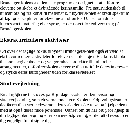
Brøndagerskolens akademiske program er designet til at udfordre
eleverne og skabe et dybtgående læringsmiljø. Fra naturvidenskab til
humaniora og fra kunst til matematik, tilbyder skolen et bredt spektrum
af faglige discipliner for eleverne at udforske. Uanset om du er
interesseret i naturfag eller sprog, er der noget for enhver smag på
Brøndagerskolen.
Ekstracurriculære aktiviteter
Ud over det faglige fokus tilbyder Brøndagerskolen også et væld af
ekstracurriculære aktiviteter for eleverne at deltage i. Fra kunstklubber
til sportsbegivenheder og velgørenhedsprojekter til kulturelle
arrangementer, opfordrer skolen eleverne til at udfolde deres interesser
og styrke deres færdigheder uden for klasseværelset.
Studievejledning
En af nøglerne til succes på Brøndagerskolen er den personlige
studievejledning, som eleverne modtager. Skolens rådgivningsteam er
dedikeret til at støtte eleverne i deres akademiske rejse og hjælpe dem
med at opnå deres fulde potentiale. Uanset om du har brug for hjælp til
din faglige planlægning eller karriererådgivning, er der altid ressourcer
tilgængelige for at støtte dig.