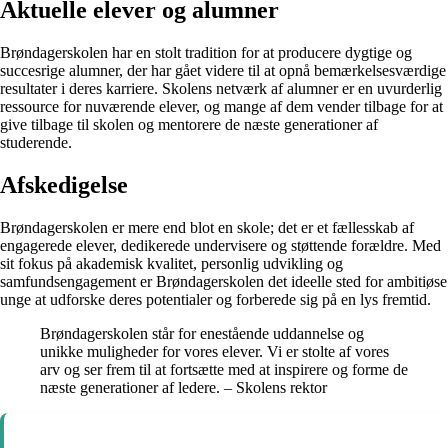
Aktuelle elever og alumner
Brøndagerskolen har en stolt tradition for at producere dygtige og
succesrige alumner, der har gået videre til at opnå bemærkelsesværdige
resultater i deres karriere. Skolens netværk af alumner er en uvurderlig
ressource for nuværende elever, og mange af dem vender tilbage for at
give tilbage til skolen og mentorere de næste generationer af
studerende.
Afskedigelse
Brøndagerskolen er mere end blot en skole; det er et fællesskab af
engagerede elever, dedikerede undervisere og støttende forældre. Med
sit fokus på akademisk kvalitet, personlig udvikling og
samfundsengagement er Brøndagerskolen det ideelle sted for ambitiøse
unge at udforske deres potentialer og forberede sig på en lys fremtid.
Brøndagerskolen står for enestående uddannelse og
unikke muligheder for vores elever. Vi er stolte af vores
arv og ser frem til at fortsætte med at inspirere og forme de
næste generationer af ledere. – Skolens rektor