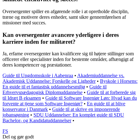
Oversergenter spiller en afgørende rolle i at opretholde disciplin,
træne og motivere deres enheder, samt sikre gennemførelsen af
missioner med succes.
Kan oversergenter avancere yderligere i deres
karriere inden for militæret?
Ja, erfarne oversergenter kan kvalificere sig til højere stillinger som
officerer eller specialister inden for bestemte områder, afhængigt af
deres kompetencer og præstationer.
Guide til Ungdomsskole i Aabenraa
•
Akademiuddannelse vs.
Akademisk Uddannelse: Forskelle og Ligheder
•
Byskole i Horsens:
En guide til et fantastisk uddannelsesmiljø
•
Guide til
Erhvervspædagogisk Diplomuddannelse
•
Guide til at forberede sig
til Idræt B eksamen
•
Guide til Software Ingeniør Løn: Hvad kan du
forvente at tjene som Software Ingeniør?
•
En guide til at blive
konservator i Danmark
•
Guide til at skrive en imponerende
jobansøgning
•
SDU Uddannelser: En komplet guide til SDU
Bachelor- og Kandidatuddannelser
•
FS
Del og gør godt