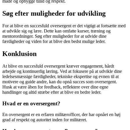
måde og opbygge tillid og respekt.
Søg efter muligheder for udvikling
For at blive en succesfuld oversergent er det vigtigt at fortsætte med
at udvikle sig og lære. Dette kan omfatte kurser, træning og
mentorordninger. Søg efter muligheder for at udvide dine
færdigheder og viden for at blive den bedst mulige leder.
Konklusion
At blive en succesfuld oversergent kræver engagement, hårdt
arbejde og kontinuerlig læring. Ved at fokusere på at udvikle dine
ledelsesmæssige færdigheder, tekniske ekspertise og evnen til at
motivere og guide andre, kan du opnå succes som oversergent.
Husk at være åben for feedback, reflektere over dine egne
handlinger og altid stræbe efter at blive en bedre leder.
Hvad er en oversergent?
En oversergent er en erfaren militærofficer, der har opnået en høj
grad af respekt og autoritet inden for militæret.