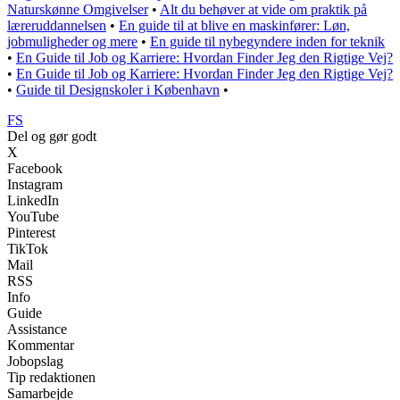
Naturskønne Omgivelser
•
Alt du behøver at vide om praktik på
læreruddannelsen
•
En guide til at blive en maskinfører: Løn,
jobmuligheder og mere
•
En guide til nybegyndere inden for teknik
•
En Guide til Job og Karriere: Hvordan Finder Jeg den Rigtige Vej?
•
En Guide til Job og Karriere: Hvordan Finder Jeg den Rigtige Vej?
•
Guide til Designskoler i København
•
FS
Del og gør godt
X
Facebook
Instagram
LinkedIn
YouTube
Pinterest
TikTok
Mail
RSS
Info
Guide
Assistance
Kommentar
Jobopslag
Tip redaktionen
Samarbejde