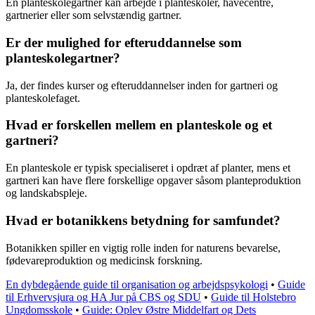
En planteskolegartner kan arbejde i planteskoler, havecentre,
gartnerier eller som selvstændig gartner.
Er der mulighed for efteruddannelse som
planteskolegartner?
Ja, der findes kurser og efteruddannelser inden for gartneri og
planteskolefaget.
Hvad er forskellen mellem en planteskole og et
gartneri?
En planteskole er typisk specialiseret i opdræt af planter, mens et
gartneri kan have flere forskellige opgaver såsom planteproduktion
og landskabspleje.
Hvad er botanikkens betydning for samfundet?
Botanikken spiller en vigtig rolle inden for naturens bevarelse,
fødevareproduktion og medicinsk forskning.
En dybdegående guide til organisation og arbejdspsykologi
•
Guide
til Erhvervsjura og HA Jur på CBS og SDU
•
Guide til Holstebro
Ungdomsskole
•
Guide: Oplev Østre Middelfart og Dets