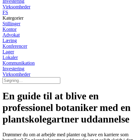
Investering
Virksomheder
FS
Kategorier
Stillinger
Kontor
Advokat
Læring
Konferencer
Lager
Lokaler
Kommunikation
Investering
Virksomheder
En guide til at blive en
professionel botaniker med en
plantskolegartner uddannelse
Drømmer du om at arbejde med planter og have en karriere som