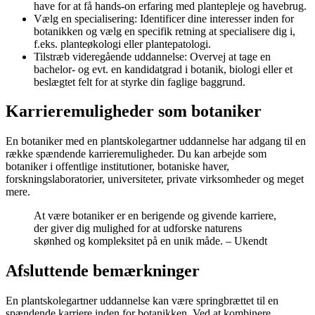
have for at få hands-on erfaring med plantepleje og havebrug.
Vælg en specialisering: Identificer dine interesser inden for
botanikken og vælg en specifik retning at specialisere dig i,
f.eks. planteøkologi eller plantepatologi.
Tilstræb videregående uddannelse: Overvej at tage en
bachelor- og evt. en kandidatgrad i botanik, biologi eller et
beslægtet felt for at styrke din faglige baggrund.
Karrieremuligheder som botaniker
En botaniker med en plantskolegartner uddannelse har adgang til en
række spændende karrieremuligheder. Du kan arbejde som
botaniker i offentlige institutioner, botaniske haver,
forskningslaboratorier, universiteter, private virksomheder og meget
mere.
At være botaniker er en berigende og givende karriere,
der giver dig mulighed for at udforske naturens
skønhed og kompleksitet på en unik måde. – Ukendt
Afsluttende bemærkninger
En plantskolegartner uddannelse kan være springbrættet til en
spændende karriere inden for botanikken. Ved at kombinere