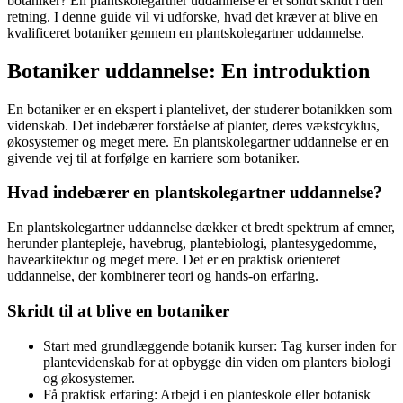
botaniker? En plantskolegartner uddannelse er et solidt skridt i den
retning. I denne guide vil vi udforske, hvad det kræver at blive en
kvalificeret botaniker gennem en plantskolegartner uddannelse.
Botaniker uddannelse: En introduktion
En botaniker er en ekspert i plantelivet, der studerer botanikken som
videnskab. Det indebærer forståelse af planter, deres vækstcyklus,
økosystemer og meget mere. En plantskolegartner uddannelse er en
givende vej til at forfølge en karriere som botaniker.
Hvad indebærer en plantskolegartner uddannelse?
En plantskolegartner uddannelse dækker et bredt spektrum af emner,
herunder plantepleje, havebrug, plantebiologi, plantesygedomme,
havearkitektur og meget mere. Det er en praktisk orienteret
uddannelse, der kombinerer teori og hands-on erfaring.
Skridt til at blive en botaniker
Start med grundlæggende botanik kurser: Tag kurser inden for
plantevidenskab for at opbygge din viden om planters biologi
og økosystemer.
Få praktisk erfaring: Arbejd i en planteskole eller botanisk