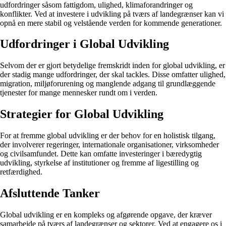
udfordringer såsom fattigdom, ulighed, klimaforandringer og
konflikter. Ved at investere i udvikling på tværs af landegrænser kan vi
opnå en mere stabil og velstående verden for kommende generationer.
Udfordringer i Global Udvikling
Selvom der er gjort betydelige fremskridt inden for global udvikling, er
der stadig mange udfordringer, der skal tackles. Disse omfatter ulighed,
migration, miljøforurening og manglende adgang til grundlæggende
tjenester for mange mennesker rundt om i verden.
Strategier for Global Udvikling
For at fremme global udvikling er der behov for en holistisk tilgang,
der involverer regeringer, internationale organisationer, virksomheder
og civilsamfundet. Dette kan omfatte investeringer i bæredygtig
udvikling, styrkelse af institutioner og fremme af ligestilling og
retfærdighed.
Afsluttende Tanker
Global udvikling er en kompleks og afgørende opgave, der kræver
samarbejde på tværs af landegrænser og sektorer. Ved at engagere os i