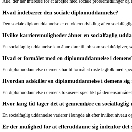
Alle, der har interesse for at arbejde med sociale problemstillinger o
Hvad indebærer den sociale diplomuddannelse?
Den sociale diplomuddannelse er en videreudvikling af en socialfaglig
Hvilke karrieremuligheder åbner en socialfaglig udda
En socialfaglig uddannelse kan åbne døre til job som socialrådgiver, sag
Hvad er formålet med en diplomuddannelse i demens
En diplomuddannelse i demens har til formål at ruste fagfolk med sp
Hvordan adskiller en diplomuddannelse i demens sig f
En diplomuddannelse i demens fokuserer specifikt på demensområdet
Hvor lang tid tager det at gennemføre en socialfaglig
En socialfaglig uddannelse varierer i længde alt efter hvilket niveau 
Er der mulighed for at efteruddanne sig indenfor det