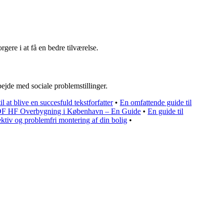
gere i at få en bedre tilværelse.
ejde med sociale problemstillinger.
il at blive en succesfuld tekstforfatter
•
En omfattende guide til
F HF Overbygning i København – En Guide
•
En guide til
ektiv og problemfri montering af din bolig
•