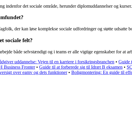
ering indenfor det sociale område, herunder diplomuddannelser og kurser.
samfundet?
gfolk, der kan løse komplekse sociale udfordringer og støtte udsatte bor
t sociale felt?
ejde både selvstændigt og i teams er alle vigtige egenskaber for at arb
ådgiver uddannelse: Vejen til en karriere i forsikringsbranchen
•
Guide t
H Business Fronter
•
Guide til at forberede sig til Idræt B eksamen
•
SO
versigt over eamv og dets funktioner
•
Boligmontering: En guide til eff