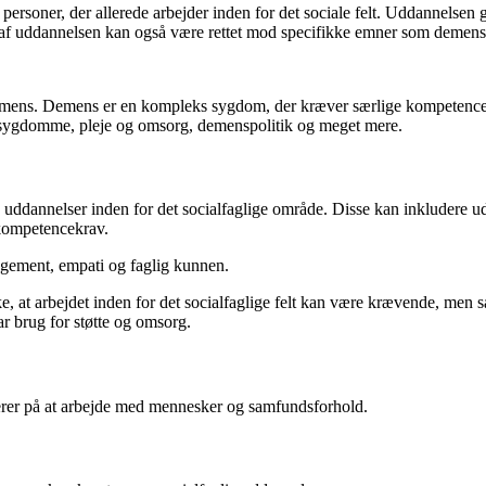
personer, der allerede arbejder inden for det sociale felt. Uddannelsen
 af uddannelsen kan også være rettet mod specifikke emner som demens
emens. Demens er en kompleks sygdom, der kræver særlige kompetencer f
sygdomme, pleje og omsorg, demenspolitik og meget mere.
e uddannelser inden for det socialfaglige område. Disse kan inkluder
kompetencekrav.
gagement, empati og faglig kunnen.
ke, at arbejdet inden for det socialfaglige felt kan være krævende, men 
ar brug for støtte og omsorg.
erer på at arbejde med mennesker og samfundsforhold.