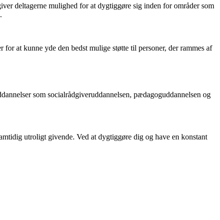
 giver deltagerne mulighed for at dygtiggøre sig inden for områder som
.
or at kunne yde den bedst mulige støtte til personer, der rammes af
e uddannelser som socialrådgiveruddannelsen, pædagoguddannelsen og
samtidig utroligt givende. Ved at dygtiggøre dig og have en konstant