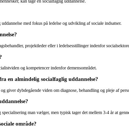
g mennesker, kan tage en socialfaglig uddannelse.
 uddannelse med fokus på ledelse og udvikling af sociale indsatser.
nnelse?
sbehandler, projektleder eller i ledelsesstillinger indenfor socialsektor
?
ecialistviden og kompetencer indenfor demensområdet.
ra en almindelig socialfaglig uddannelse?
 og giver dybdegående viden om diagnose, behandling og pleje af per
 uddannelse?
og specialisering man vælger, men typisk tager det mellem 3-4 år at gen
 sociale område?