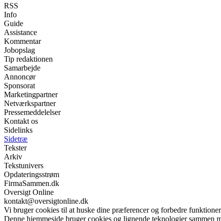
RSS
Info
Guide
Assistance
Kommentar
Jobopslag
Tip redaktionen
Samarbejde
Annoncør
Sponsorat
Marketingpartner
Netværkspartner
Pressemeddelelser
Kontakt os
Sidelinks
Sidetræ
Tekster
Arkiv
Tekstunivers
Opdateringsstrøm
FirmaSammen.dk
Oversigt Online
kontakt@oversigtonline.dk
Vi bruger cookies til at huske dine præferencer og forbedre funktione
Denne hjemmeside bruger cookies og lignende teknologier sammen me