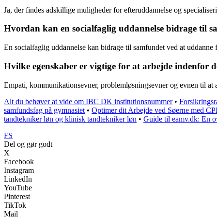
Ja, der findes adskillige muligheder for efteruddannelse og specialis
Hvordan kan en socialfaglig uddannelse bidrage til 
En socialfaglig uddannelse kan bidrage til samfundet ved at uddanne fa
Hvilke egenskaber er vigtige for at arbejde indenfor de
Empati, kommunikationsevner, problemløsningsevner og evnen til at arb
Alt du behøver at vide om IBC DK institutionsnummer
•
Forsikringsr
samfundsfag på gymnasiet
•
Optimer dit Arbejde ved Søerne med CP
tandtekniker løn og klinisk tandtekniker løn
•
Guide til eamv.dk: En o
FS
Del og gør godt
X
Facebook
Instagram
LinkedIn
YouTube
Pinterest
TikTok
Mail