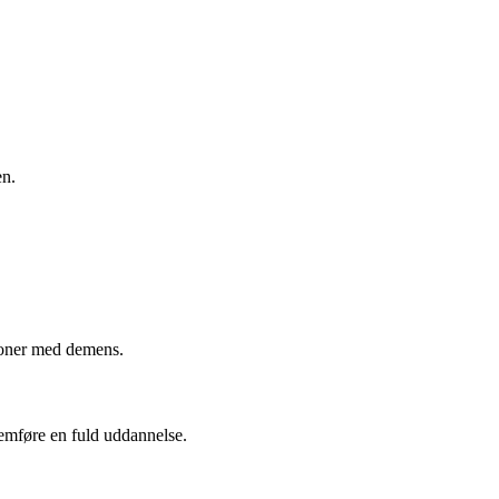
en.
soner med demens.
nemføre en fuld uddannelse.