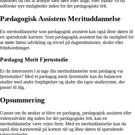
drømmer du om at arbejde med børn eller unge, eller måske vil du
udforske nye muligheder inden for det pædagogiske felt.
Pædagogisk Assistens Merituddannelse
En merituddannelse som pædagogisk assistent kan også åbne døren til
en spændende karriere. Som pædagogisk assistent har du mulighed for
at støtte børns udvikling og trivsel på daginstitutioner, skoler eller
fritidsordninger.
Pædagog Merit Fjernstudie
Er du interesseret i at tage din merituddannelse som pædagog via
fjernstudier? Med et pædagog merit fjernstudie kan du balancere
studier med andre forpligtelser og skabe din egen studierytme, der
passer til dig.
Opsummering
Uanset om du ønsker at blive en pædagog, pædagogisk assistent eller
videreudvikle dig inden for det pædagogiske felt, kan en
merituddannelse være vejen frem. Med en merituddannelse kan du
opnå dine karrieremål på kortere tid og åbne døren til spændende
jobmuligheder.