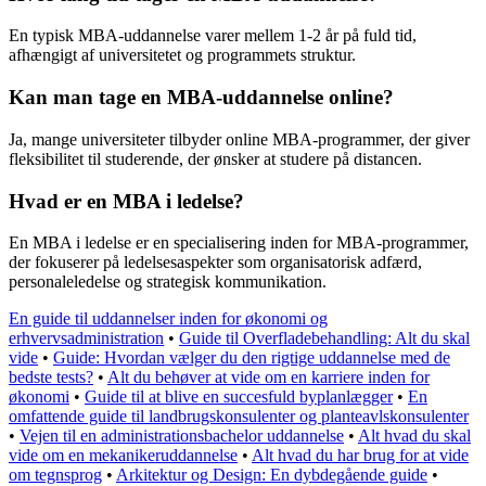
En typisk MBA-uddannelse varer mellem 1-2 år på fuld tid,
afhængigt af universitetet og programmets struktur.
Kan man tage en MBA-uddannelse online?
Ja, mange universiteter tilbyder online MBA-programmer, der giver
fleksibilitet til studerende, der ønsker at studere på distancen.
Hvad er en MBA i ledelse?
En MBA i ledelse er en specialisering inden for MBA-programmer,
der fokuserer på ledelsesaspekter som organisatorisk adfærd,
personaleledelse og strategisk kommunikation.
En guide til uddannelser inden for økonomi og
erhvervsadministration
•
Guide til Overfladebehandling: Alt du skal
vide
•
Guide: Hvordan vælger du den rigtige uddannelse med de
bedste tests?
•
Alt du behøver at vide om en karriere inden for
økonomi
•
Guide til at blive en succesfuld byplanlægger
•
En
omfattende guide til landbrugskonsulenter og planteavlskonsulenter
•
Vejen til en administrationsbachelor uddannelse
•
Alt hvad du skal
vide om en mekanikeruddannelse
•
Alt hvad du har brug for at vide
om tegnsprog
•
Arkitektur og Design: En dybdegående guide
•