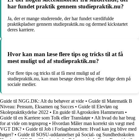
har fundet praktik gennem studiepraktik.nu?
Ja, der er mange studerende, der har fundet værdifulde
praktikpladser gennem studiepraktik.nu og dermed kickstartet
deres karriere.
Hvor kan man læse flere tips og tricks til at få
mest muligt ud af studiepraktik.nu?
For flere tips og tricks til at få mest muligt ud af
studiepraktik.nu, kan man besøge deres blog eller følge dem på
sociale medier.
Guide til NGG.DK: Alt du behøver at vide
•
Guide til Matematik B
Niveau: Pensum, Eksamen og Succes
•
Guide til Elevløn og
Skolepraktikydelse 2022
•
En guide til Agroskolen Hammerum
•
Guide til en Karriere som Tolk eller Translatør
•
Alt hvad du har brug
for at vide om tegnsprog
•
Hvordan Måler man korrekt sin vægt med
VGT DK?
•
Guide til Job i Forlagsbranchen: Hvad kan jeg blive med
bøger?
•
Guide til SOSU-uddannelser på Social- og Sundhedsskolen