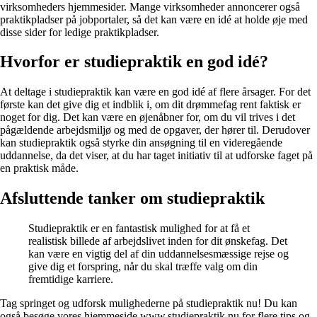
virksomheders hjemmesider. Mange virksomheder annoncerer også
praktikpladser på jobportaler, så det kan være en idé at holde øje med
disse sider for ledige praktikpladser.
Hvorfor er studiepraktik en god idé?
At deltage i studiepraktik kan være en god idé af flere årsager. For det
første kan det give dig et indblik i, om dit drømmefag rent faktisk er
noget for dig. Det kan være en øjenåbner for, om du vil trives i det
pågældende arbejdsmiljø og med de opgaver, der hører til. Derudover
kan studiepraktik også styrke din ansøgning til en videregående
uddannelse, da det viser, at du har taget initiativ til at udforske faget på
en praktisk måde.
Afsluttende tanker om studiepraktik
Studiepraktik er en fantastisk mulighed for at få et
realistisk billede af arbejdslivet inden for dit ønskefag. Det
kan være en vigtig del af din uddannelsesmæssige rejse og
give dig et forspring, når du skal træffe valg om din
fremtidige karriere.
Tag springet og udforsk mulighederne på studiepraktik nu! Du kan
også besøge vores hjemmeside www.studiepraktik.nu for flere tips og