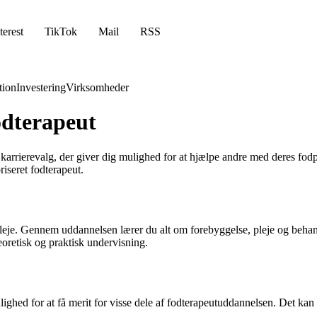
terest
TikTok
Mail
RSS
ion
Investering
Virksomheder
fodterapeut
 karrierevalg, der giver dig mulighed for at hjælpe andre med deres fo
iseret fodterapeut.
dpleje. Gennem uddannelsen lærer du alt om forebyggelse, pleje og beh
teoretisk og praktisk undervisning.
ighed for at få merit for visse dele af fodterapeutuddannelsen. Det kan h