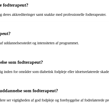
ve fodterapeut?
 og deres akkrediteringer samt snakke med professionelle fodterapeuter.
apeut?
 af uddannelsesstedet og intensiteten af programmet.
else som fodterapeut?
sig inden for områder som diabetisk fodpleje eller idrætsrelaterede skade
 uddannelse som fodterapeut?
 flere ser vigtigheden af god fodpleje og forebyggelse af fodrelaterede p