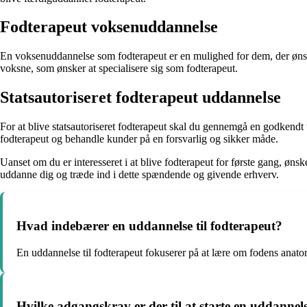
Fodterapeut voksenuddannelse
En voksenuddannelse som fodterapeut er en mulighed for dem, der ønsker
voksne, som ønsker at specialisere sig som fodterapeut.
Statsautoriseret fodterapeut uddannelse
For at blive statsautoriseret fodterapeut skal du gennemgå en godkendt 
fodterapeut og behandle kunder på en forsvarlig og sikker måde.
Uanset om du er interesseret i at blive fodterapeut for første gang, ønske
uddanne dig og træde ind i dette spændende og givende erhverv.
Hvad indebærer en uddannelse til fodterapeut?
En uddannelse til fodterapeut fokuserer på at lære om fodens ana
Hvilke adgangskrav er der til at starte en uddanne