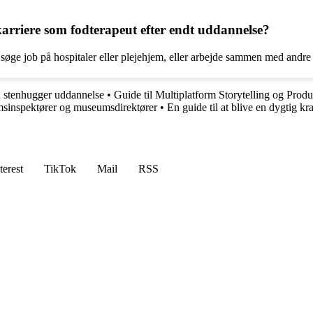
rriere som fodterapeut efter endt uddannelse?
 søge job på hospitaler eller plejehjem, eller arbejde sammen med andre
n stenhugger uddannelse
•
Guide til Multiplatform Storytelling og Prod
umsinspektører og museumsdirektører
•
En guide til at blive en dygtig kr
terest
TikTok
Mail
RSS