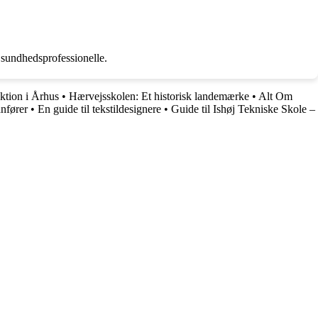
 sundhedsprofessionelle.
uktion i Århus
•
Hærvejsskolen: Et historisk landemærke
•
Alt Om
anfører
•
En guide til tekstildesignere
•
Guide til Ishøj Tekniske Skole –