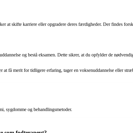
 at skifte karriere eller opgradere deres færdigheder. Der findes forsk
uddannelse og bestå eksamen. Dette sikrer, at du opfylder de nødvendige
r at få merit for tidligere erfaring, tager en voksenuddannelse eller stræ
tomi, sygdomme og behandlingsmetoder.
lse som fodterapeut?