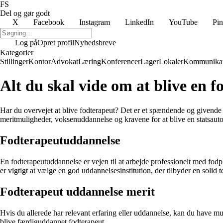
FS
Del og gør godt
X
Facebook
Instagram
LinkedIn
YouTube
Pin
Log på
Opret profil
Nyhedsbreve
Kategorier
Stillinger
Kontor
Advokat
Læring
Konferencer
Lager
Lokaler
Kommunikat
Alt du skal vide om at blive en 
Har du overvejet at blive fodterapeut? Det er et spændende og givende
meritmuligheder, voksenuddannelse og kravene for at blive en statsautor
Fodterapeutuddannelse
En fodterapeutuddannelse er vejen til at arbejde professionelt med fo
er vigtigt at vælge en god uddannelsesinstitution, der tilbyder en solid 
Fodterapeut uddannelse merit
Hvis du allerede har relevant erfaring eller uddannelse, kan du have mul
blive færdiguddannet fodterapeut.