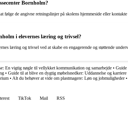
assecenter Bornholm?
t følge de angivne retningslinjer på skolens hjemmeside eller kontakte
nholm i elevernes læring og trivsel?
vernes læring og trivsel ved at skabe en engagerende og støttende under
se: En vigtig nøgle til vellykket kommunikation og samarbejde
•
Guide t
ing
•
Guide til at blive en dygtig møbelsnedker: Uddannelse og karriere
orium
•
Alt du behøver at vide om plastmagere: Løn og jobmuligheder
•
terest
TikTok
Mail
RSS