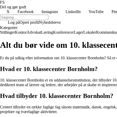
FS
Del og gør godt
X
Facebook
Instagram
LinkedIn
YouTube
Pin
Log på
Opret profil
Nyhedsbreve
Kategorier
Stillinger
Kontor
Advokat
Læring
Konferencer
Lager
Lokaler
Kommunikat
Alt du bør vide om 10. klassece
Er du på udkig efter information om 10. klassecenter Bornholm? Så er d
Hvad er 10. klassecenter Bornholm?
10. klassecenter Bornholm er en uddannelsesinstitution, der tilbyder 10
dedikeret team af lærere og ledere, der arbejder på at skabe et inspirere
Hvad tilbyder 10. klassecenter Bornholm?
Centret tilbyder en række faglige fag såsom matematik, dansk, engelsk
projekter og tværfaglige aktiviteter.