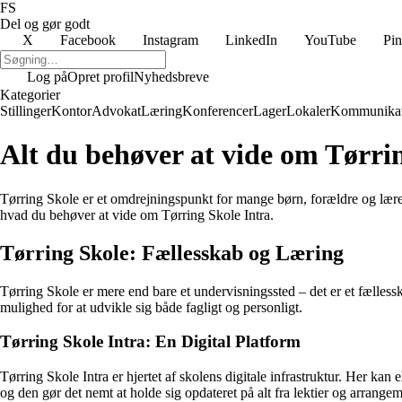
FS
Del og gør godt
X
Facebook
Instagram
LinkedIn
YouTube
Pin
Log på
Opret profil
Nyhedsbreve
Kategorier
Stillinger
Kontor
Advokat
Læring
Konferencer
Lager
Lokaler
Kommunikat
Alt du behøver at vide om Tørri
Tørring Skole er et omdrejningspunkt for mange børn, forældre og lærere
hvad du behøver at vide om Tørring Skole Intra.
Tørring Skole: Fællesskab og Læring
Tørring Skole er mere end bare et undervisningssted – det er et fælles
mulighed for at udvikle sig både fagligt og personligt.
Tørring Skole Intra: En Digital Platform
Tørring Skole Intra er hjertet af skolens digitale infrastruktur. Her ka
og den gør det nemt at holde sig opdateret på alt fra lektier og arrangem