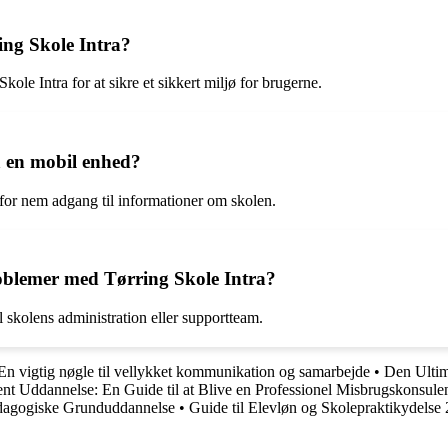
ing Skole Intra?
kole Intra for at sikre et sikkert miljø for brugerne.
a en mobil enhed?
s for nem adgang til informationer om skolen.
oblemer med Tørring Skole Intra?
l skolens administration eller supportteam.
 En vigtig nøgle til vellykket kommunikation og samarbejde
•
Den Ultim
nt Uddannelse: En Guide til at Blive en Professionel Misbrugskonsule
ædagogiske Grunduddannelse
•
Guide til Elevløn og Skolepraktikydelse