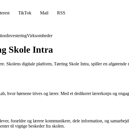
terest
TikTok
Mail
RSS
ion
Investering
Virksomheder
ng Skole Intra
. Skolens digitale platform, Tørring Skole Intra, spiller en afgørende 
skab, hvor børnene trives og lærer. Med et dedikeret lærerkorps og enga
n elever, forældre og lærere kommunikere, dele information, og samarbejde
enter til vigtige beskeder fra skolen.