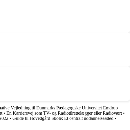
ative Vejledning til Danmarks Pædagogiske Universitet Emdrup
nt
•
En Karrierevej som TV- og Radiotilrettelægger eller Radiovært
•
 2022
•
Guide til Hovedgård Skole: Et centralt uddannelsessted
•