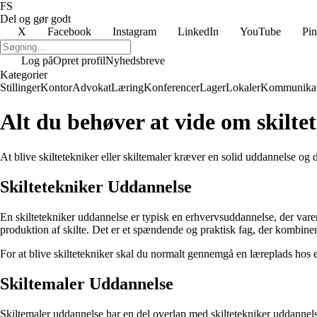
FS
Del og gør godt
X
Facebook
Instagram
LinkedIn
YouTube
Pin
Log på
Opret profil
Nyhedsbreve
Kategorier
Stillinger
Kontor
Advokat
Læring
Konferencer
Lager
Lokaler
Kommunikat
Alt du behøver at vide om skilte
At blive skiltetekniker eller skiltemaler kræver en solid uddannelse og 
Skiltetekniker Uddannelse
En skiltetekniker uddannelse er typisk en erhvervsuddannelse, der vare
produktion af skilte. Det er et spændende og praktisk fag, der kombiner
For at blive skiltetekniker skal du normalt gennemgå en læreplads hos
Skiltemaler Uddannelse
Skiltemaler uddannelse har en del overlap med skiltetekniker uddannels