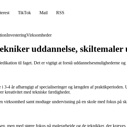
terest
TikTok
Mail
RSS
ion
Investering
Virksomheder
tekniker uddannelse, skiltemaler
dedikation til faget. Det er vigtigt at forstå uddannelsesmulighederne o
r i 3-4 år afhængigt af specialiseringer og længden af praktikperioden.
er kreativitet med tekniske færdigheder.
 en virksomhed samt modtage undervisning på en skole med fokus på ski
en, men med større fokus på malerarbejde og de teknikker, der kræves f