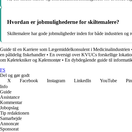
Hvordan er jobmulighederne for skiltemalere?
Skiltemalere har gode jobmuligheder inden for både industrien og re
Guide til en Karriere som Lægemiddelkonsulent i Medicinalindustrien
en pålidelig fiskehandler
•
En oversigt over KVUCs forskellige lokati
om Køletekniker og Kølemontør
•
En dybdegående guide til informati
FS
Del og gør godt
X
Facebook
Instagram
LinkedIn
YouTube
Pin
Info
Guide
Assistance
Kommentar
Jobopslag
Tip redaktionen
Samarbejde
Annoncør
Sponsorat