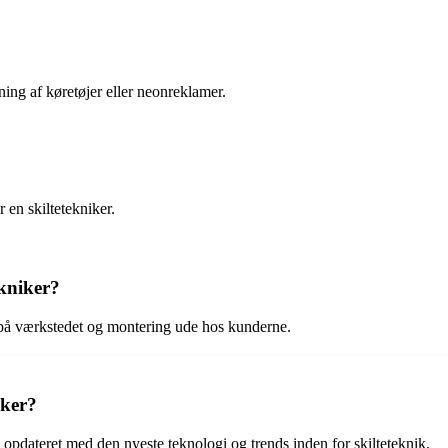
tning af køretøjer eller neonreklamer.
 en skiltetekniker.
ekniker?
 på værkstedet og montering ude hos kunderne.
iker?
 opdateret med den nyeste teknologi og trends inden for skilteteknik.