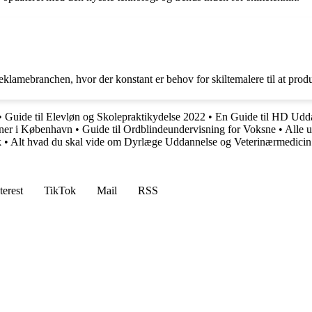
klamebranchen, hvor der konstant er behov for skiltemalere til at produ
•
Guide til Elevløn og Skolepraktikydelse 2022
•
En Guide til HD Udda
oner i København
•
Guide til Ordblindeundervisning for Voksne
•
Alle 
k
•
Alt hvad du skal vide om Dyrlæge Uddannelse og Veterinærmedicin
terest
TikTok
Mail
RSS