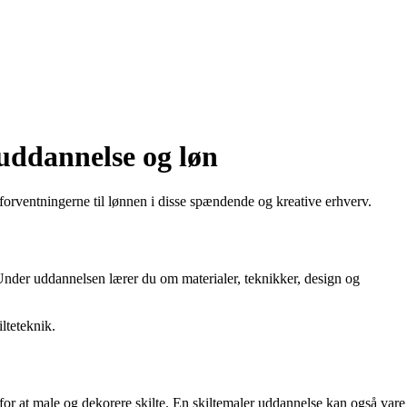
 uddannelse og løn
g forventningerne til lønnen i disse spændende og kreative erhverv.
 Under uddannelsen lærer du om materialer, teknikker, design og
lteteknik.
or at male og dekorere skilte. En skiltemaler uddannelse kan også vare